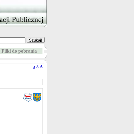
Pliki do pobrania
A
A
A