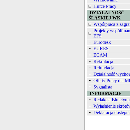
Hufce Pracy
DZIAŁALNOŚĆ
ŚLĄSKIEJ WK
Współpraca z zagra
Projekty współfina
EFS
Eurodesk
EURES
ECAM
Rekrutacja
Refundacja
Działalność wych
Oferty Pracy dla M
Sygnalista
INFORMACJE
Redakcja Biuletynu
Wyjaśnienie skrótó
Deklaracja dostępn