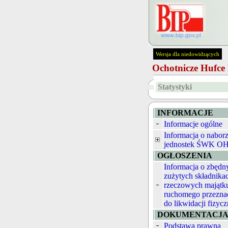
Wersja dla niedowidzących
Ochotnicze Hufc
Statystyki
INFORMACJE
Informacje ogólne
Informacja o nabor
jednostek ŚWK O
OGŁOSZENIA
Informacja o zbędn
zużytych składnika
rzeczowych majątk
ruchomego przezna
do likwidacji fizycz
DOKUMENTACJ
Podstawa prawna