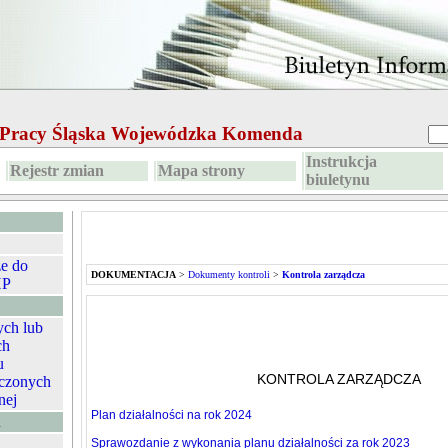
e Pracy Śląska Wojewódzka Komenda
Instrukcja
Rejestr zmian
Mapa strony
biuletynu
ze do
DOKUMENTACJA
>
Dokumenty kontroli
>
Kontrola zarządcza
HP
ych lub
ch
u
KONTROLA ZARZĄDCZA
czonych
nej
Plan działalności na rok 2024
A
Sprawozdanie z wykonania planu działalności za rok 2023