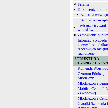
Finanse
Dokumenty kontrol
Kontrola wewnęt
Kontrola zarząd
Tryb rozpatrywania
wniosków
Zamówienia public
Informacja o zbędn
zużytych składnika
rzeczowych majątk
ruchomego
STRUKTURA
ORGANIZACYJN
Komenda Wojewód
Centrum Edukacji i
Młodzieży
Młodzieżowe Biura
Mobilne Centra Inf
Zawodowej
Młodzieżowe Centr
Ośrodki Szkolenia i
Wychowania