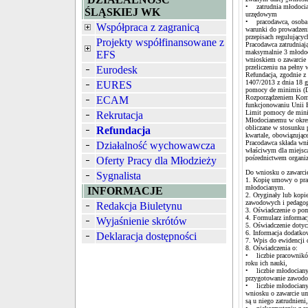
• zatrudnia młodoci
ŚLĄSKIEJ WK
urzędowym
• pracodawca, osoba p
Współpraca z zagranicą
warunki do prowadzen
przepisach regulując
Projekty współfinansowane z
Pracodawca zatrudnia
maksymalnie 3 młodoc
EFS
wnioskiem o zawarcie 
przeliczeniu na pełny
Eurodesk
Refundacja, zgodnie z
1407/2013 z dnia 18 g
EURES
pomocy de minimis (Dz
Rozporządzeniem Komis
ECAM
funkcjonowaniu Unii 
Limit pomocy de minim
Rekrutacja
Młodocianemu w okres
obliczane w stosunku
Refundacja
kwartale, obowiązując
Pracodawca składa wn
Działalność wychowawcza
właściwym dla miejsc
pośrednictwem organiz
Oferty Pracy dla Młodzieży
Do wniosku o zawarcie
Sygnalista
1. Kopię umowy o prac
młodocianym.
INFORMACJE
2. Oryginały lub kop
zawodowych i pedagog
Redakcja Biuletynu
3. Oświadczenie o po
4. Formularz informac
Wyjaśnienie skrótów
5. Oświadczenie dotyc
6. Informacja dodatko
Deklaracja dostępności
7. Wpis do ewidencji 
8. Oświadczenia o:
• liczbie pracownikó
roku ich nauki,
• liczbie młodocianyc
przygotowanie zawodo
• liczbie młodocianyc
wniosku o zawarcie um
są u niego zatrudnieni,