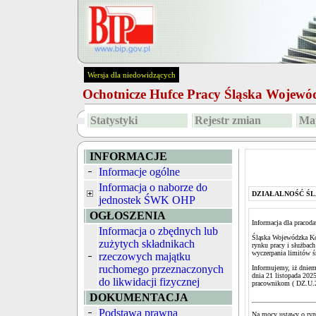
Wersja dla niedowidzących
Ochotnicze Hufce Pracy Śląska Wojew
Statystyki
Rejestr zmian
Map
INFORMACJE
Informacje ogólne
Informacja o naborze do
DZIAŁALNOŚĆ ŚL
jednostek ŚWK OHP
OGŁOSZENIA
Informacja dla pracod
Informacja o zbędnych lub
Śląska Wojewódzka Kom
zużytych składnikach
rynku pracy i służbach
wyczerpania limitów 
rzeczowych majątku
ruchomego przeznaczonych
Informujemy, iż dniem
dnia 21 listopada 20
do likwidacji fizycznej
pracownikom ( DZ.U.
DOKUMENTACJA
Podstawa prawna
Na mocy ustawy o rynk