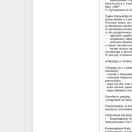
• niekorzystaniu z re
których mowa w wykaz
dalej „OHP”.
9. Upoważnienie do d
Śląska Wojewódzka Ko
można składać w Centr
Powyższy termin nie 
a) zatrudniania młodo
b) zatrudniania młod
w celu przygotowania
• ogłoszenia upadłośc
• reorganizacji zakł
• orzeczenia lekarski
w danym zawodzie prz
• zmiany miejsca zam
zawodowego u dotychc
W powyżej wymienionyc
WNIOSEK O WYPŁA
Ubiegając się o wypł
dokumenty:
- wniosek o dokonanie 
- rozliczenie finanso
pracowników,
- kopie list płac wra
- kopie dowodu opłac
- kopie deklaracji roz
Pracodawco pamiętaj, 
wynagrodzeń nie przys
Przypominamy, że kse
muszą być potwierdzon
PODSTAWA PRAW
• Rozporządzenie Komi
funkcjonowaniu Unii 
Rozporządzenie Rady M
młodocianych i ich wy