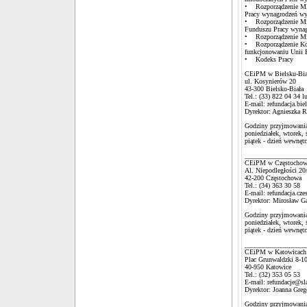
• Rozporządzenie MRP
Pracy wynagrodzeń w
• Rozporządzenie Mini
Funduszu Pracy wynag
• Rozporządzenie Min
• Rozporządzenie Komi
funkcjonowaniu Unii 
• Kodeks Pracy
CEiPM w Bielsku-Bia
ul. Kosynierów 20
43-300 Bielsko-Biała
Tel.: (33) 822 04 34 l
E-mail: refundacja.bi
Dyrektor: Agnieszka R
Godziny przyjmowania
poniedziałek, wtorek, 
piątek - dzień wewnęt
__________________
CEiPM w Częstochow
Al. Niepodległości 20
42-200 Częstochowa
Tel.: (34) 363 30 58
E-mail: refundacja.cz
Dyrektor: Mirosław G
Godziny przyjmowania
poniedziałek, wtorek, 
piątek - dzień wewnęt
__________________
CEiPM w Katowicach
Plac Grunwaldzki 8-1
40-950 Katowice
Tel.: (32) 353 05 53
E-mail: refundacje@sl
Dyrektor: Joanna Greg
Godziny przyjmowania