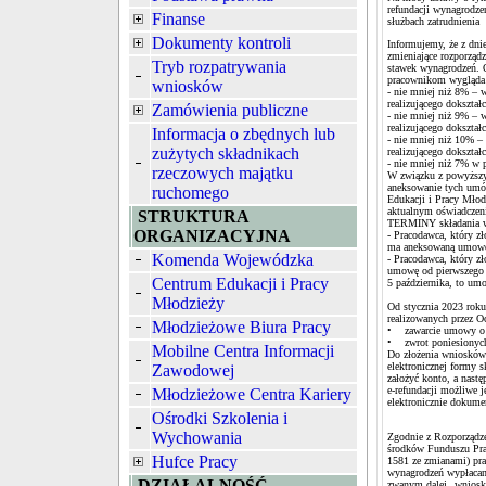
refundacji wynagrodze
Finanse
służbach zatrudnienia
Dokumenty kontroli
Informujemy, że z dni
zmieniające rozporząd
Tryb rozpatrywania
stawek wynagrodzeń. 
pracownikom wygląda 
wniosków
- nie mniej niż 8% – 
realizującego dokształc
Zamówienia publiczne
- nie mniej niż 9% – 
realizującego dokształc
Informacja o zbędnych lub
- nie mniej niż 10% –
zużytych składnikach
realizującego dokształc
- nie mniej niż 7% w 
rzeczowych majątku
W związku z powyższym
aneksowanie tych umó
ruchomego
Edukacji i Pracy Mło
aktualnym oświadczeni
STRUKTURA
TERMINY składania w
ORGANIZACYJNA
- Pracodawca, który z
ma aneksowaną umowę 
Komenda Wojewódzka
- Pracodawca, który z
umowę od pierwszego d
Centrum Edukacji i Pracy
5 października, to um
Młodzieży
Od stycznia 2023 roku
realizowanych przez O
Młodzieżowe Biura Pracy
• zawarcie umowy o 
• zwrot poniesionych
Mobilne Centra Informacji
Do złożenia wniosków 
elektronicznej formy 
Zawodowej
założyć konto, a nast
e-refundacji możliwe j
Młodzieżowe Centra Kariery
elektronicznie dokum
Ośrodki Szkolenia i
Wychowania
Zgodnie z Rozporządze
środków Funduszu Pra
Hufce Pracy
1581 ze zmianami) pr
wynagrodzeń wypłacan
DZIAŁALNOŚĆ
zwanym dalej „wnioski