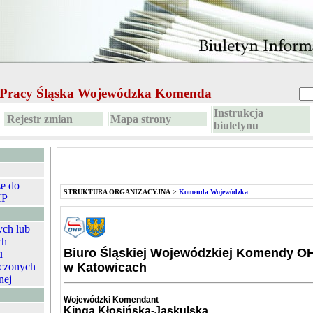
e Pracy Śląska Wojewódzka Komenda
Instrukcja
Rejestr zmian
Mapa strony
biuletynu
ze do
STRUKTURA ORGANIZACYJNA
>
Komenda Wojewódzka
HP
ych lub
ch
Biuro Śląskiej Wojewódzkiej Komendy O
u
czonych
w Katowicach
nej
A
Wojewódzki Komendant
Kinga Kłosińska-Jaskulska