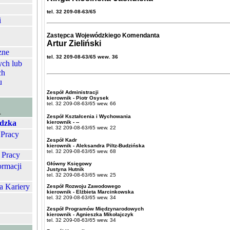
tel. 32 209-08-63/65
i
Zastępca Wojewódzkiego Komendanta
Artur Zieliński
zne
tel. 32 209-08-63/65 wew. 36
ych lub
ch
u
Zespół Administracji
kierownik - Piotr Osysek
tel. 32 209-08-63/65 wew. 66
A
Zespół Kształcenia i Wychowania
dzka
kierownik - --
tel. 32 209-08-63/65 wew. 22
 Pracy
Zespół Kadr
kierownik - Aleksandra Piltz-Budzińska
tel. 32 209-08-63/65 wew. 68
 Pracy
Główny Księgowy
ormacji
Justyna Hutnik
tel. 32 209-08-63/65 wew. 25
a Kariery
Zespół Rozwoju Zawodowego
kierownik - Elżbieta Marcinkowska
tel. 32 209-08-63/65 wew. 34
Zespół Programów Międzynarodowych
kierownik - Agnieszka Mikołajczyk
tel. 32 209-08-63/65 wew. 34