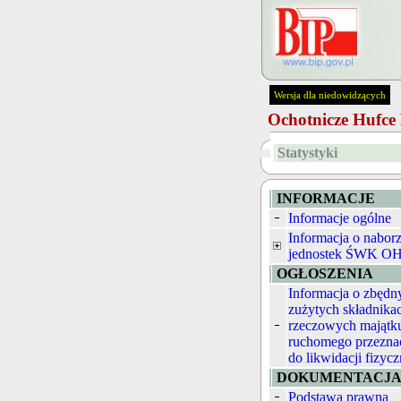
Wersja dla niedowidzących
Ochotnicze Hufc
Statystyki
INFORMACJE
Informacje ogólne
Informacja o nabor
jednostek ŚWK O
OGŁOSZENIA
Informacja o zbędn
zużytych składnika
rzeczowych majątk
ruchomego przezna
do likwidacji fizycz
DOKUMENTACJ
Podstawa prawna