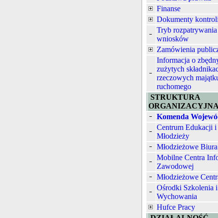
Finanse
Dokumenty kontrol
Tryb rozpatrywania
wniosków
Zamówienia public
Informacja o zbędn
zużytych składnika
rzeczowych majątk
ruchomego
STRUKTURA
ORGANIZACYJN
Komenda Wojewó
Centrum Edukacji i
Młodzieży
Młodzieżowe Biura
Mobilne Centra Inf
Zawodowej
Młodzieżowe Centr
Ośrodki Szkolenia i
Wychowania
Hufce Pracy
DZIAŁALNOŚĆ