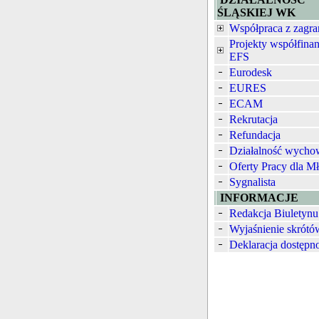
ŚLĄSKIEJ WK
Współpraca z zagra
Projekty współfina
EFS
Eurodesk
EURES
ECAM
Rekrutacja
Refundacja
Działalność wych
Oferty Pracy dla M
Sygnalista
INFORMACJE
Redakcja Biuletynu
Wyjaśnienie skrótó
Deklaracja dostępn