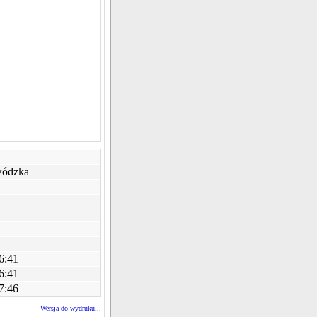
ódzka
6:41
6:41
7:46
Wersja do wydruku...