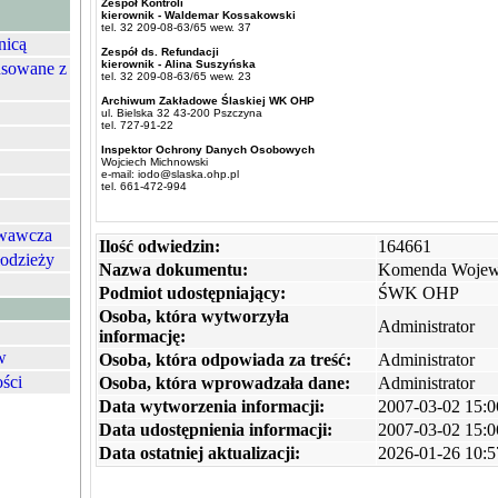
Zespół Kontroli
kierownik - Waldemar Kossakowski
tel. 32 209-08-63/65 wew. 37
nicą
Zespół ds. Refundacji
kierownik - Alina Suszyńska
nsowane z
tel. 32 209-08-63/65 wew. 23
Archiwum Zakładowe Ślaskiej WK OHP
ul. Bielska 32 43-200 Pszczyna
tel. 727-91-22
Inspektor Ochrony Danych Osobowych
Wojciech Michnowski
e-mail: iodo@slaska.ohp.pl
tel. 661-472-994
owawcza
Ilość odwiedzin:
164661
łodzieży
Nazwa dokumentu:
Komenda Wojew
Podmiot udostępniający:
ŚWK OHP
Osoba, która wytworzyła
Administrator
informację:
w
Osoba, która odpowiada za treść:
Administrator
ości
Osoba, która wprowadzała dane:
Administrator
Data wytworzenia informacji:
2007-03-02 15:0
Data udostępnienia informacji:
2007-03-02 15:0
Data ostatniej aktualizacji:
2026-01-26 10:5