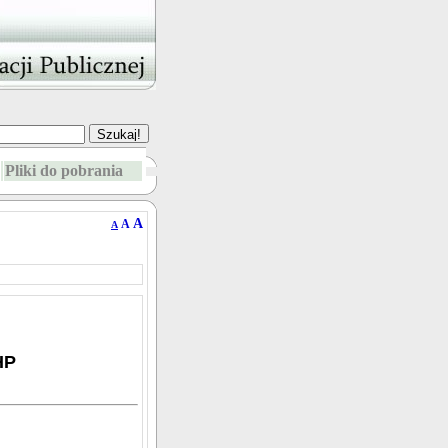
Pliki do pobrania
A
A
A
HP