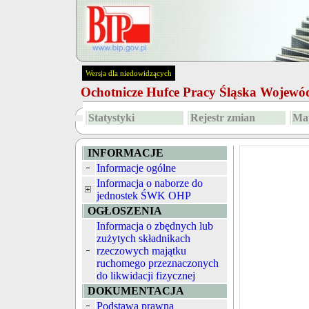
Wersja dla niedowidzących
Ochotnicze Hufce Pracy Śląska Wojew
Statystyki
Rejestr zmian
Map
INFORMACJE
Informacje ogólne
Informacja o naborze do
jednostek ŚWK OHP
OGŁOSZENIA
Informacja o zbędnych lub
zużytych składnikach
rzeczowych majątku
ruchomego przeznaczonych
do likwidacji fizycznej
DOKUMENTACJA
Podstawa prawna