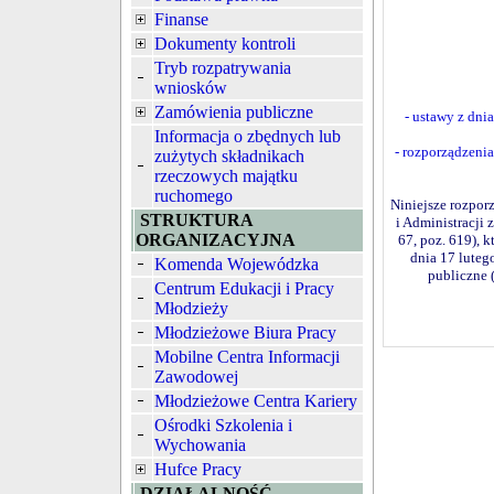
Finanse
Dokumenty kontroli
Tryb rozpatrywania
wniosków
Zamówienia publiczne
- ustawy z dnia
Informacja o zbędnych lub
-
rozporządzenia
zużytych składnikach
rzeczowych majątku
ruchomego
Niniejsze rozpor
STRUKTURA
i Administracji 
ORGANIZACYJNA
67, poz. 619), k
dnia 17 luteg
Komenda Wojewódzka
publiczne (
Centrum Edukacji i Pracy
Młodzieży
Młodzieżowe Biura Pracy
Mobilne Centra Informacji
Zawodowej
Młodzieżowe Centra Kariery
Ośrodki Szkolenia i
Wychowania
Hufce Pracy
DZIAŁALNOŚĆ