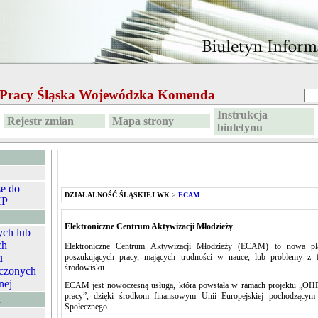
e Pracy Śląska Wojewódzka Komenda
Instrukcja
Rejestr zmian
Mapa strony
biuletynu
ze do
DZIAŁALNOŚĆ ŚLĄSKIEJ WK
>
ECAM
HP
Elektroniczne Centrum Aktywizacji Młodzieży
ych lub
ch
Elektroniczne Centrum Aktywizacji Młodzieży (ECAM) to nowa pla
poszukujących pracy, mających trudności w nauce, lub problemy 
u
środowisku.
czonych
nej
ECAM jest nowoczesną usługą, która powstała w ramach projektu „OHP 
pracy”, dzięki środkom finansowym Unii Europejskiej pochodzącym
A
Społecznego.