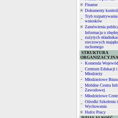
Finanse
Dokumenty kontrol
Tryb rozpatrywania
wniosków
Zamówienia public
Informacja o zbędn
zużytych składnika
rzeczowych majątk
ruchomego
STRUKTURA
ORGANIZACYJN
Komenda Wojewód
Centrum Edukacji i
Młodzieży
Młodzieżowe Biura
Mobilne Centra Inf
Zawodowej
Młodzieżowe Centr
Ośrodki Szkolenia i
Wychowania
Hufce Pracy
DZIAŁALNOŚĆ