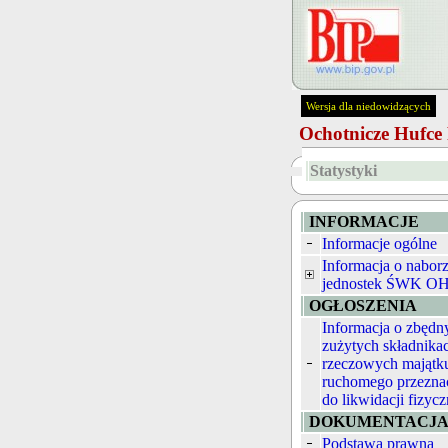
Wersja dla niedowidzących
Ochotnicze Hufc
Statystyki
INFORMACJE
Informacje ogólne
Informacja o nabor
jednostek ŚWK O
OGŁOSZENIA
Informacja o zbędn
zużytych składnika
rzeczowych majątk
ruchomego przezna
do likwidacji fizycz
DOKUMENTACJ
Podstawa prawna