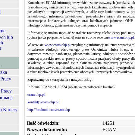
Konsultanci ECAM informują wszystkich zainteresowanych (młodzież, ale
pracodawców, nauczycieli) o możliwościach kształcenia, zdobywania kolejn
i
posiadanych kompetencji zawodowych, a także uzyskania pomocy w post
zawodowego, informacji zawodowej i pośrednictwa pracy dla młodzi
informacje o konkretnych usługach oraz lokalizacjach jednostek OHP 
młodego odbiorcy, gdzie można otrzymać pomoc i wsparcie.
zne
Informację tę można uzyskać w trakcie rozmowy telefonicznej pod nu
ych lub
(opłata jak za połączenie lokalne) oraz na stronie serwisu
www.ecam.ohp.pl
.
ch
W serwisie
www.ecam.ohp.pl
znajdują się informacje na temat wsparcia m
u
w zakresie edukacji, oferowanego przez Ochotnicze Hufce Pracy, a
dotyczące rozwoju osobistego, planowania kariery, edukacji i sposobów
pomocą wyszukiwarek w prosty sposób można przejrzeć oferty pracy dla 
szkolenie, a także zapoznać się z aktualną ofertą najbliższej jednost
A
informacje o zawodach refundowanych i zasadach refundacji wynagrodze
zka
a także możliwościach przeszkolenia obecnych i przyszłych pracowników.
 Pracy
Zapraszamy do skorzystania z naszych usług!
Infolinia ECAM: tel. 19524 (opłata jak za połączenie lokalne)
 Pracy
ecam.ohp.pl
ormacji
kontakt@ecam.ohp.pl
a Kariery
http://facebook.com/ecam.ohp
Ilość odwiedzin:
14251
Nazwa dokumentu:
ECAM