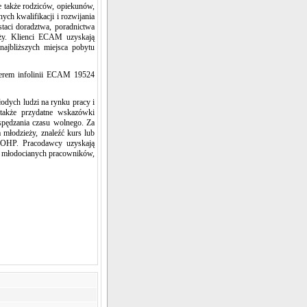
 także rodziców, opiekunów,
ych kwalifikacji i rozwijania
aci doradztwa, poradnictwa
eży. Klienci ECAM uzyskają
najbliższych miejsca pobytu
merem infolinii ECAM 19524
łodych ludzi na rynku pracy i
 także przydatne wskazówki
 spędzania czasu wolnego. Za
młodzieży, znaleźć kurs lub
ki OHP. Pracodawcy uzyskają
ń młodocianych pracowników,