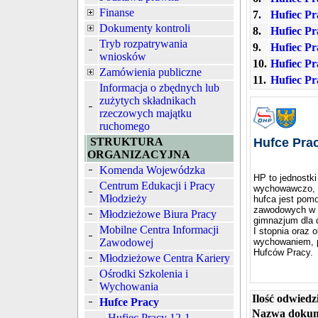
Finanse
7.
Hufiec Pr
Dokumenty kontroli
8.
Hufiec Pr
Tryb rozpatrywania
9.
Hufiec Pr
wniosków
10.
Hufiec Pr
Zamówienia publiczne
11.
Hufiec Pr
Informacja o zbędnych lub
zużytych składnikach
rzeczowych majątku
ruchomego
STRUKTURA
Hufce Pra
ORGANIZACYJNA
Komenda Wojewódzka
HP to jednostk
Centrum Edukacji i Pracy
wychowawczo, ni
Młodzieży
hufca jest pomo
zawodowych w ra
Młodzieżowe Biura Pracy
gimnazjum dla d
Mobilne Centra Informacji
I stopnia oraz 
Zawodowej
wychowaniem, pr
Hufców Pracy.
Młodzieżowe Centra Kariery
Ośrodki Szkolenia i
Wychowania
Ilość odwiedz
Hufce Pracy
Nazwa dokum
Hufiec Pracy 12-1