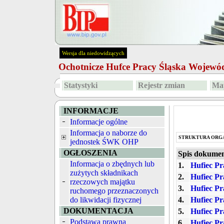
Wersja dla niedowidzących
Ochotnicze Hufce Pracy Śląska Wojew
Statystyki
Rejestr zmian
Map
INFORMACJE
Informacje ogólne
Informacja o naborze do
STRUKTURA ORG
jednostek ŚWK OHP
OGŁOSZENIA
Spis dokume
Informacja o zbędnych lub
1.
Hufiec Pr
zużytych składnikach
2.
Hufiec Pr
rzeczowych majątku
3.
Hufiec Pr
ruchomego przeznaczonych
do likwidacji fizycznej
4.
Hufiec Pr
DOKUMENTACJA
5.
Hufiec Pr
Podstawa prawna
6.
Hufiec Pr