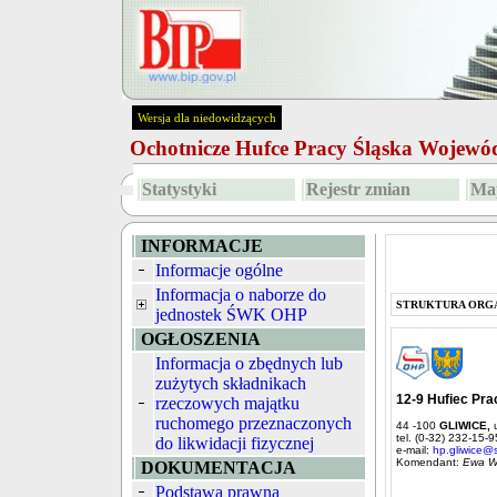
Wersja dla niedowidzących
Ochotnicze Hufce Pracy Śląska Wojew
Statystyki
Rejestr zmian
Map
INFORMACJE
Informacje ogólne
Informacja o naborze do
STRUKTURA ORG
jednostek ŚWK OHP
OGŁOSZENIA
Informacja o zbędnych lub
zużytych składnikach
12-9 Hufiec Pra
rzeczowych majątku
ruchomego przeznaczonych
44 -100
GLIWICE,
tel. (0-32) 232-15-9
do likwidacji fizycznej
e-mail:
hp.gliwice@s
Komendant:
Ewa W
DOKUMENTACJA
Podstawa prawna