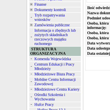
Finanse
Ilość odwiedz
Dokumenty kontroli
Nazwa dokum
Tryb rozpatrywania
Podmiot udos
wniosków
Osoba, która
Zamówienia publiczne
informację:
Informacja o zbędnych lub
Osoba, która 
zużytych składnikach
Osoba, która
rzeczowych majątku
Data wytworz
ruchomego
Data udostępn
STRUKTURA
ORGANIZACYJNA
Data ostatniej
Komenda Wojewódzka
Centrum Edukacji i Pracy
Młodzieży
Młodzieżowe Biura Pracy
Mobilne Centra Informacji
Zawodowej
Młodzieżowe Centra Kariery
Ośrodki Szkolenia i
Wychowania
Hufce Pracy
Hufiec Pracy 12-1