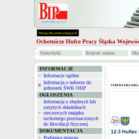
Wersja dla niedowidzących
Ochotnicze Hufce Pracy Śląska Wojew
Statystyki
Rejestr zmian
Map
INFORMACJE
Informacje ogólne
Informacja o naborze do
STRUKTURA ORG
jednostek ŚWK OHP
OGŁOSZENIA
Informacja o zbędnych lub
zużytych składnikach
rzeczowych majątku
ruchomego przeznaczonych
do likwidacji fizycznej
DOKUMENTACJA
12-3 Hufiec
Podstawa prawna