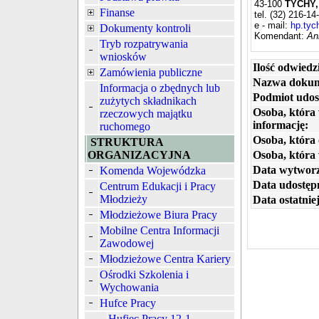
43-100
TYCHY,
Finanse
tel. (32) 216-14
e - mail:
hp.tyc
Dokumenty kontroli
Komendant:
An
Tryb rozpatrywania
wniosków
Ilość odwiedz
Zamówienia publiczne
Nazwa dokum
Informacja o zbędnych lub
Podmiot udos
zużytych składnikach
Osoba, która
rzeczowych majątku
informację:
ruchomego
Osoba, która 
STRUKTURA
ORGANIZACYJNA
Osoba, która
Data wytworz
Komenda Wojewódzka
Data udostępn
Centrum Edukacji i Pracy
Młodzieży
Data ostatniej
Młodzieżowe Biura Pracy
Mobilne Centra Informacji
Zawodowej
Młodzieżowe Centra Kariery
Ośrodki Szkolenia i
Wychowania
Hufce Pracy
Hufiec Pracy 12-1