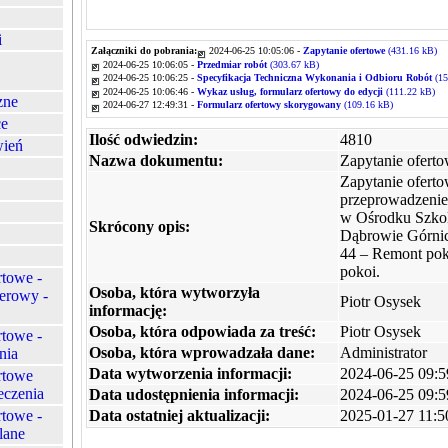
i
Załączniki do pobrania:
2024-06-25 10:05:06 -
Zapytanie ofertowe
(431.16 kB)
2024-06-25 10:06:05 -
Przedmiar robót
(303.67 kB)
2024-06-25 10:06:25 -
Specyfikacja Techniczna Wykonania i Odbioru Robót
(1
2024-06-25 10:06:46 -
Wykaz usług, formularz ofertowy do edycji
(111.22 kB)
zne
2024-06-27 12:49:31 -
Formularz ofertowy skorygowany
(109.16 kB)
ce
Ilość odwiedzin:
4810
ień
Nazwa dokumentu:
Zapytanie ofert
Zapytanie ofert
przeprowadzenie
w Ośrodku Szko
Skrócony opis:
Dąbrowie Górnic
44 – Remont poko
pokoi.
rtowe -
Osoba, która wytworzyła
erowy -
Piotr Osysek
informację:
Osoba, która odpowiada za treść:
Piotr Osysek
rtowe -
Osoba, która wprowadzała dane:
Administrator
nia
Data wytworzenia informacji:
2024-06-25 09:5
rtowe
eczenia
Data udostępnienia informacji:
2024-06-25 09:5
Data ostatniej aktualizacji:
2025-01-27 11:5
rtowe -
lane