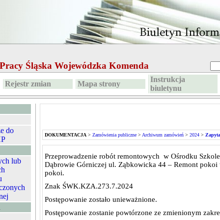
e Pracy Śląska Wojewódzka Komenda
Instrukcja
Rejestr zmian
Mapa strony
biuletynu
ze do
DOKUMENTACJA
>
Zamówienia publiczne
>
Archiwum zamówień
>
2024
>
Zapyta
HP
Przeprowadzenie robót remontowych w Ośrodku Szkole
ych lub
Dąbrowie Górniczej ul. Ząbkowicka 44 – Remont pokoi w
ch
pokoi.
u
Znak ŚWK.KZA.273.7.2024
czonych
nej
Postępowanie zostało unieważnione.
A
Postępowanie zostanie powtórzone ze zmienionym zakr