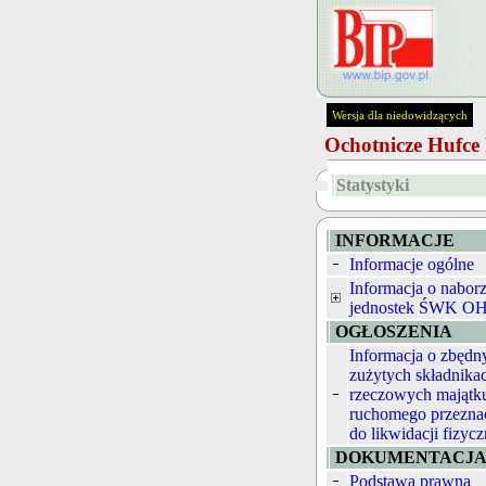
Wersja dla niedowidzących
Ochotnicze Hufc
Statystyki
INFORMACJE
Informacje ogólne
Informacja o nabor
jednostek ŚWK O
OGŁOSZENIA
Informacja o zbędn
zużytych składnika
rzeczowych majątk
ruchomego przezna
do likwidacji fizycz
DOKUMENTACJ
Podstawa prawna