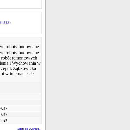
56.15 kB)
owe roboty budowlane
owe roboty budowlane.
 robót remontowych
lenia i Wychowania w
zej ul. Ząbkowicka
i w internacie - 9
9:37
9:37
0:53
Wersja do wydruku...