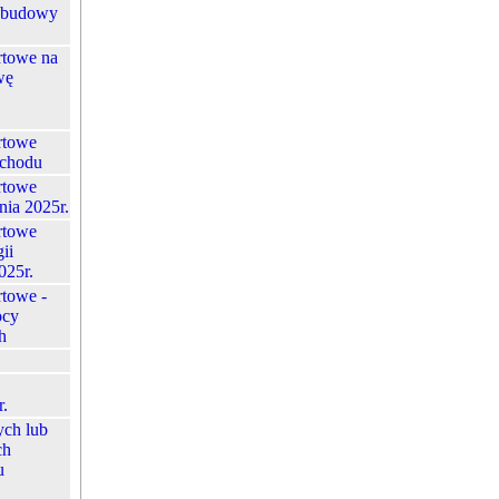
abudowy
rtowe na
wę
rtowe
ochodu
rtowe
nia 2025r.
rtowe
ii
025r.
rtowe -
ocy
h
r.
ych lub
ch
u