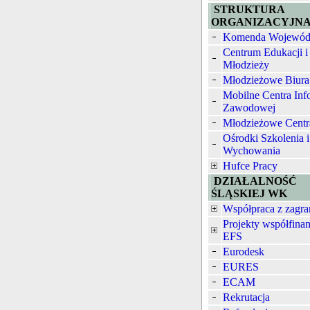
STRUKTURA
ORGANIZACYJN
Komenda Wojewód
Centrum Edukacji i
Młodzieży
Młodzieżowe Biura
Mobilne Centra Inf
Zawodowej
Młodzieżowe Centr
Ośrodki Szkolenia i
Wychowania
Hufce Pracy
DZIAŁALNOŚĆ
ŚLĄSKIEJ WK
Współpraca z zagra
Projekty współfina
EFS
Eurodesk
EURES
ECAM
Rekrutacja