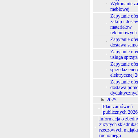
Wykonanie z
meblowej
Zapytanie ofe
zakup i dosta
materiałów
reklamowych
Zapytanie ofe
dostawa sam
Zapytanie ofe
usługa sprząta
Zapytanie ofe
sprzedaż energ
elektrycznej 2
Zapytanie ofe
dostawa pom
dydaktycznyc
2025
Plan zamówień
publicznych 2026
Informacja o zbędn
zużytych składnika
rzeczowych majątk
ruchomego