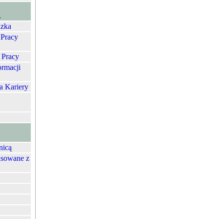
A
zka
 Pracy
 Pracy
ormacji
a Kariery
nicą
nsowane z