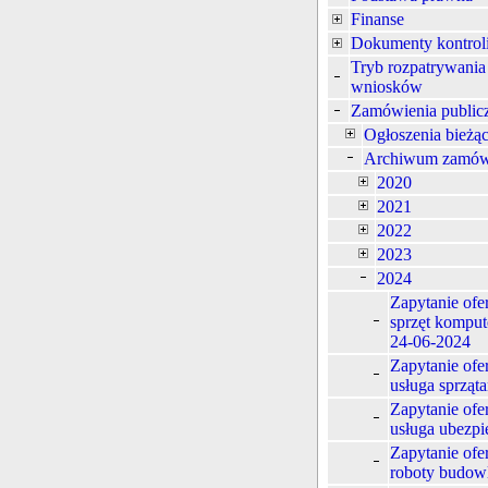
Finanse
Dokumenty kontrol
Tryb rozpatrywania
wniosków
Zamówienia public
Ogłoszenia bieżą
Archiwum zamów
2020
2021
2022
2023
2024
Zapytanie ofe
sprzęt komput
24-06-2024
Zapytanie ofe
usługa sprząta
Zapytanie ofe
usługa ubezpi
Zapytanie ofe
roboty budow