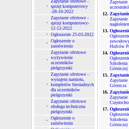
Zapytanie ofertowe -
Zapytanie
sprzęt komputerowy
uczestnik
-28-10-2022
12.
Zapytanie
Zapytanie ofertowe -
Zapytanie 
sprzęt komputerowy-
nagłośnien
12-12-2022
13.
Ogłoszeni
Ogłoszenie 25-03-2022
Ogłoszeni
Ogłoszenie o
zawodowyc
zamówieniu
Hufców Pr
Zapytanie ofertowe
14.
Ogłoszeni
wyżywienie
Ogłoszeni
uczestników
Szkolenia
pielgrzymki
Górniczej
Zapytanie ofertowe -
15.
Zapytanie
wynajem namiotu,
Zapytanie
kompletów biesiadnych
Górnicza
dla uczestników
16.
Zapytanie
pielgrzymki
Zapytanie
Zapytanie ofertowe
Częstoch
obsługa techniczna
17.
Ogłoszen
pielgrzymki
Ogłoszeni
Ogłoszenie o
Szkolenia
zamówieniu
Górniczej