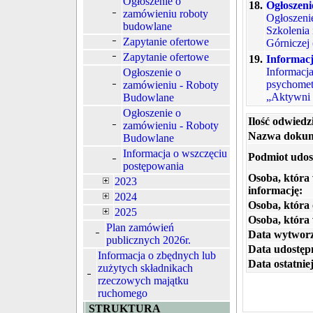
Ogłoszenie o
18.
Ogłoszen
zamówieniu roboty
Ogłoszeni
budowlane
Szkolenia
Zapytanie ofertowe
Górniczej 
Zapytanie ofertowe
19.
Informacj
Informacja
Ogłoszenie o
psychomet
zamówieniu - Roboty
„Aktywni 
Budowlane
Ogłoszenie o
Ilość odwiedz
zamówieniu - Roboty
Nazwa dokum
Budowlane
Informacja o wszczęciu
Podmiot udos
postępowania
Osoba, która
2023
informację:
2024
Osoba, która 
2025
Osoba, która
Plan zamówień
Data wytworz
publicznych 2026r.
Data udostępn
Informacja o zbędnych lub
Data ostatniej
zużytych składnikach
rzeczowych majątku
ruchomego
STRUKTURA