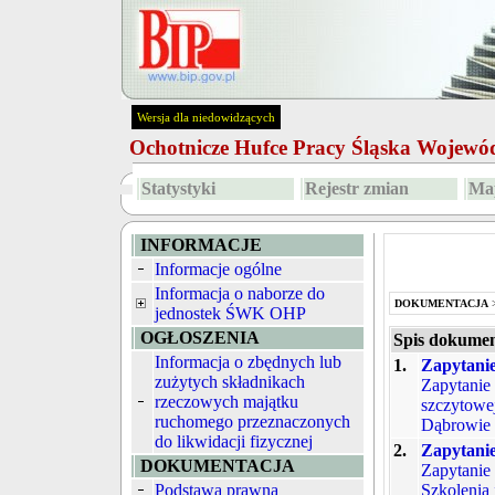
Wersja dla niedowidzących
Ochotnicze Hufce Pracy Śląska Wojew
Statystyki
Rejestr zmian
Map
INFORMACJE
Informacje ogólne
Informacja o naborze do
DOKUMENTACJA
jednostek ŚWK OHP
OGŁOSZENIA
Spis dokume
Informacja o zbędnych lub
1.
Zapytanie
zużytych składnikach
Zapytanie 
rzeczowych majątku
szczytowe
ruchomego przeznaczonych
Dąbrowie 
do likwidacji fizycznej
2.
Zapytanie
DOKUMENTACJA
Zapytanie
Podstawa prawna
Szkolenia