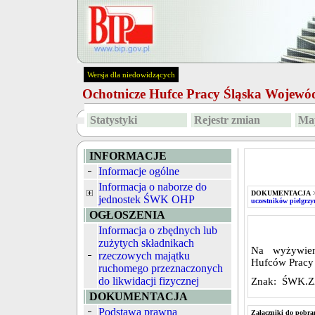
Wersja dla niedowidzących
Ochotnicze Hufce Pracy Śląska Wojew
Statystyki
Rejestr zmian
Map
INFORMACJE
Informacje ogólne
Informacja o naborze do
DOKUMENTACJA
jednostek ŚWK OHP
uczestników pielgrz
OGŁOSZENIA
Informacja o zbędnych lub
zużytych składnikach
Na wyżywien
rzeczowych majątku
Hufców Pracy 
ruchomego przeznaczonych
do likwidacji fizycznej
Znak:
ŚWK.Z
DOKUMENTACJA
Podstawa prawna
Załączniki do pobra