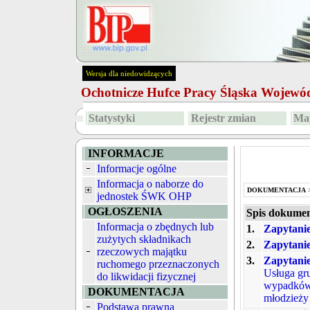
Wersja dla niedowidzących
Ochotnicze Hufce Pracy Śląska Wojew
Statystyki
Rejestr zmian
Map
INFORMACJE
Informacje ogólne
Informacja o naborze do
DOKUMENTACJA
jednostek ŚWK OHP
OGŁOSZENIA
Spis dokume
Informacja o zbędnych lub
1.
Zapytanie
zużytych składnikach
2.
Zapytanie
rzeczowych majątku
3.
Zapytanie
ruchomego przeznaczonych
Usługa gr
do likwidacji fizycznej
wypadków 
DOKUMENTACJA
młodzieży
Podstawa prawna