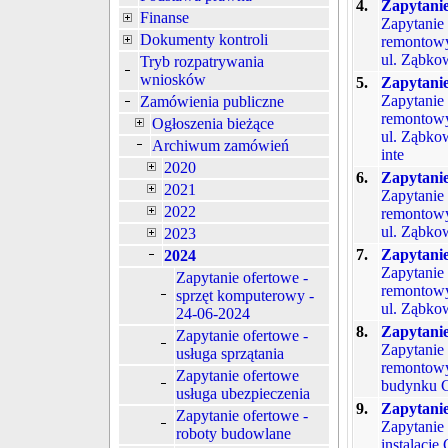
4.
Zapytanie
Finanse
Zapytanie
Dokumenty kontroli
remontowy
ul. Ząbkow
Tryb rozpatrywania
wniosków
5.
Zapytanie
Zapytanie
Zamówienia publiczne
remontowy
Ogłoszenia bieżące
ul. Ząbko
Archiwum zamówień
inte
2020
6.
Zapytanie
2021
Zapytanie
2022
remontowy
ul. Ząbko
2023
7.
Zapytanie
2024
Zapytanie
Zapytanie ofertowe -
remontowy
sprzęt komputerowy -
ul. Ząbkow
24-06-2024
8.
Zapytanie
Zapytanie ofertowe -
Zapytanie
usługa sprzątania
remontowy
Zapytanie ofertowe
budynku C
usługa ubezpieczenia
9.
Zapytanie
Zapytanie ofertowe -
Zapytanie
roboty budowlane
instalacj