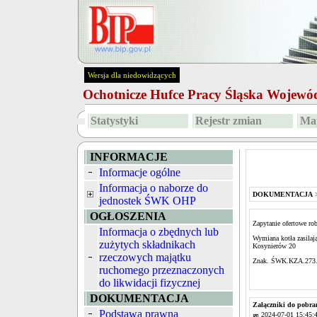
Wersja dla niedowidzących
Ochotnicze Hufce Pracy Śląska Wojew
Statystyki
Rejestr zmian
Map
INFORMACJE
Informacje ogólne
Informacja o naborze do
DOKUMENTACJA
jednostek ŚWK OHP
OGŁOSZENIA
Zapytanie ofertowe ro
Informacja o zbędnych lub
Wymiana kotła zasilaj
zużytych składnikach
Kosynierów 20
rzeczowych majątku
Znak. ŚWK.KZA.273.
ruchomego przeznaczonych
do likwidacji fizycznej
DOKUMENTACJA
Załączniki do pobra
Podstawa prawna
2024-07-01 15:45: