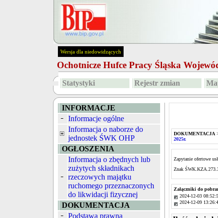
Wersja dla niedowidzących
Ochotnicze Hufce Pracy Śląska Wojew
Statystyki
Rejestr zmian
Map
INFORMACJE
Informacje ogólne
Informacja o naborze do
DOKUMENTACJA
jednostek ŚWK OHP
2025r.
OGŁOSZENIA
Informacja o zbędnych lub
Zapytanie ofertowe us
zużytych składnikach
Znak ŚWK.KZA.273.
rzeczowych majątku
ruchomego przeznaczonych
Załączniki do pobra
do likwidacji fizycznej
2024-12-03 08:52:
2024-12-09 13:26:
DOKUMENTACJA
Podstawa prawna