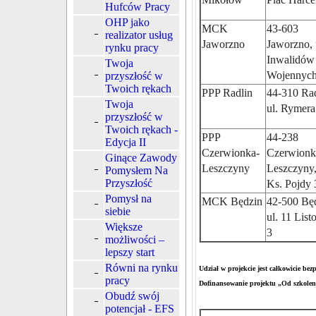
Hufców Pracy
OHP jako
MCK
43-603
realizator usług
Jaworzno
Jaworzno, 
rynku pracy
Inwalidów
Twoja
Wojennych
przyszłość w
Twoich rękach
PPP Radlin
44-310 Rad
Twoja
ul. Rymera
przyszłość w
Twoich rękach -
PPP
44-238
Edycja II
Czerwionka-
Czerwionk
Ginące Zawody
Leszczyny
Leszczyny,
Pomysłem Na
Przyszłość
Ks. Pojdy 
Pomysł na
MCK Będzin
42-500 Będ
siebie
ul. 11 List
Większe
3
możliwości –
lepszy start
Równi na rynku
Udział w projekcie jest całkowicie bezp
pracy
Dofinansowanie projektu „Od szkoleni
Obudź swój
potencjał - EFS