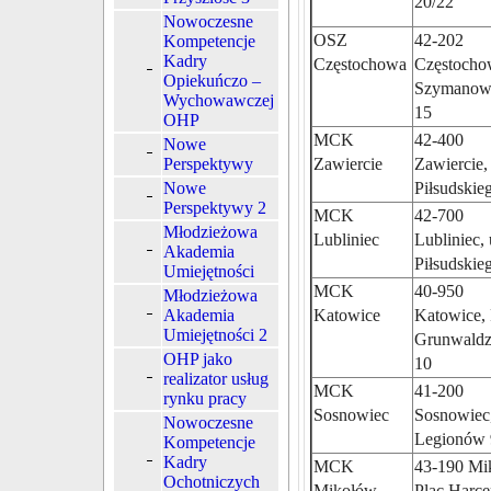
20/22
Nowoczesne
OSZ
42-202
Kompetencje
Kadry
Częstochowa
Częstochow
Opiekuńczo –
Szymanow
Wychowawczej
15
OHP
MCK
42-400
Nowe
Perspektywy
Zawiercie
Zawiercie, 
Nowe
Piłsudskie
Perspektywy 2
MCK
42-700
Młodzieżowa
Lubliniec
Lubliniec, 
Akademia
Piłsudskie
Umiejętności
MCK
40-950
Młodzieżowa
Akademia
Katowice
Katowice, 
Umiejętności 2
Grunwaldz
OHP jako
10
realizator usług
MCK
41-200
rynku pracy
Sosnowiec
Sosnowiec,
Nowoczesne
Legionów 
Kompetencje
Kadry
MCK
43-190 Mi
Ochotniczych
Mikołów
Plac Harce