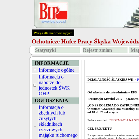
Wersja dla niedowidzących
Ochotnicze Hufce Pracy Śląska Wojewó
Statystyki
Rejestr zmian
Map
INFORMACJE
Informacje ogólne
Informacja o
DZIAŁALNOŚĆ ŚLĄSKIEJ WK
>
P
naborze do
jednostek ŚWK
Od szkolenia do zatrudnienia – EFS
OHP
Rekrutacja: wrzesień 2017 – październ
OGŁOSZENIA
„OD SZKOLENIA DO ZATRUDNIENIA - 
Informacja o
w ramach Gwarancji dla Młodzieży dl
zbędnych lub
od 18 do 24 roku życia.
zużytych
Zobacz również:
INFORMACJA NA ST
składnikach
rzeczowych
CEL PROJEKTU
majątku ruchomego
Zwiększenie możliwości zatrudnienia os
w szczególności osób, które nie uczestni