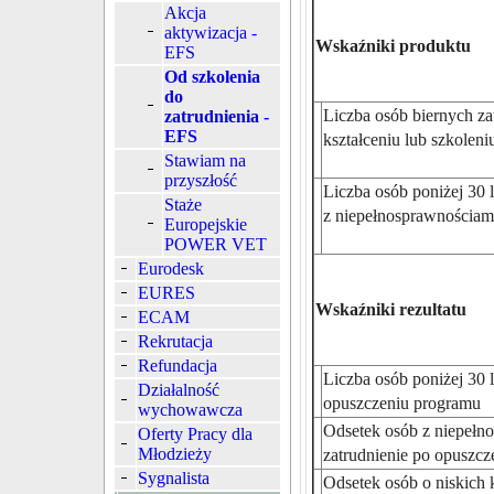
Akcja
aktywizacja -
Wskaźniki produktu
EFS
Od szkolenia
do
Liczba osób biernych z
zatrudnienia -
EFS
kształceniu lub szkolen
Stawiam na
przyszłość
Liczba osób poniżej 30 
Staże
z niepełnosprawnościam
Europejskie
POWER VET
Eurodesk
EURES
Wskaźniki rezultatu
ECAM
Rekrutacja
Refundacja
Liczba osób poniżej 30 l
Działalność
opuszczeniu programu
wychowawcza
Odsetek osób z niepełn
Oferty Pracy dla
Młodzieży
zatrudnienie po opuszc
Sygnalista
Odsetek osób o niskich 