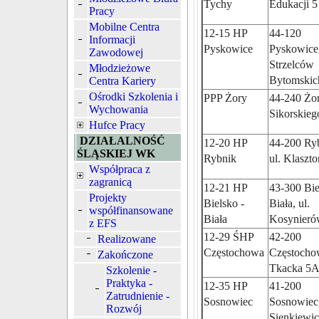
Tychy
Edukacji 5
Pracy
Mobilne Centra
12-15 HP
44-120
Informacji
Pyskowice
Pyskowice,
Zawodowej
Strzelców
Młodzieżowe
Bytomskic
Centra Kariery
Ośrodki Szkolenia i
PPP Żory
44-240 Żor
Wychowania
Sikorskieg
Hufce Pracy
DZIAŁALNOŚĆ
12-20 HP
44-200 Ry
ŚLĄSKIEJ WK
Rybnik
ul. Klaszto
Współpraca z
zagranicą
12-21 HP
43-300 Bie
Projekty
Bielsko -
Biała, ul.
współfinansowane
Biała
Kosynieró
z EFS
12-29 ŚHP
42-200
Realizowane
Częstochowa
Częstochow
Zakończone
Tkacka 5
Szkolenie -
Praktyka -
12-35 HP
41-200
Zatrudnienie -
Sosnowiec
Sosnowiec,
Rozwój
Sienkiewic