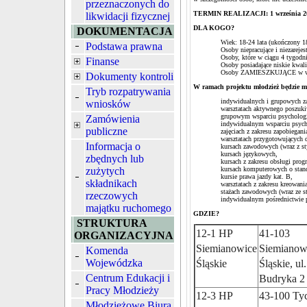
przeznaczonych do
TERMIN REALIZACJI: 1 września 201
likwidacji fizycznej
DLA KOGO?
DOKUMENTACJA
Wiek: 18-24 lata (ukończony 18
Podstawa prawna
Osoby niepracujące i niezareje
Osoby, które w ciągu 4 tygodni 
Finanse
Osoby posiadające niskie kwali
Osoby ZAMIESZKUJĄCE w woje
Dokumenty kontroli
W ramach projektu młodzież będzie mo
Tryb rozpatrywania
indywidualnych i grupowych z
wniosków
warsztatach aktywnego poszuki
grupowym wsparciu psychologic
Zamówienia
indywidualnym wsparciu psyc
publiczne
zajęciach z zakresu zapobiegania
warsztatach przygotowujących d
Informacja o
kursach zawodowych (wraz z sty
kursach językowych,
zbędnych lub
kursach z zakresu obsługi pro
zużytych
kursach komputerowych o stan
kursie prawa jazdy kat. B,
składnikach
warsztatach z zakresu kreowani
stażach zawodowych (wraz ze st
rzeczowych
indywidualnym pośrednictwie p
majątku ruchomego
GDZIE?
STRUKTURA
12-1 HP
41-103
ORGANIZACYJNA
Siemianowice
Siemianow
Komenda
Wojewódzka
Śląskie
Śląskie, ul.
Centrum Edukacji i
Budryka 2
Pracy Młodzieży
12-3 HP
43-100 Tyc
Młodzieżowe Biura