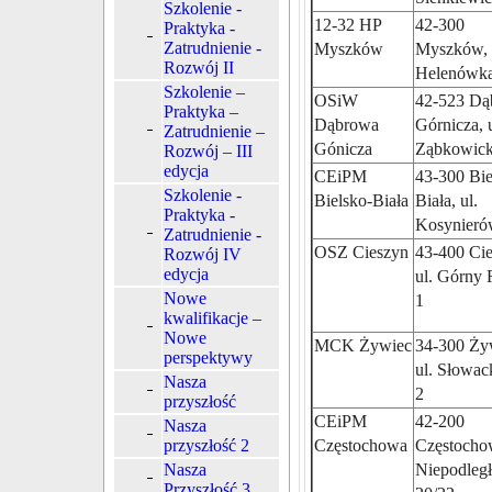
Szkolenie -
12-32 HP
42-300
Praktyka -
Zatrudnienie -
Myszków
Myszków, 
Rozwój II
Helenówka
Szkolenie –
OSiW
42-523 Dą
Praktyka –
Dąbrowa
Górnicza, u
Zatrudnienie –
Gónicza
Ząbkowick
Rozwój – III
edycja
CEiPM
43-300 Bie
Szkolenie -
Bielsko-Biała
Biała, ul.
Praktyka -
Kosynieró
Zatrudnienie -
OSZ Cieszyn
43-400 Cie
Rozwój IV
edycja
ul. Górny
Nowe
1
kwalifikacje –
Nowe
MCK Żywiec
34-300 Ży
perspektywy
ul. Słowac
Nasza
2
przyszłość
CEiPM
42-200
Nasza
przyszłość 2
Częstochowa
Częstochow
Nasza
Niepodległ
Przyszłość 3