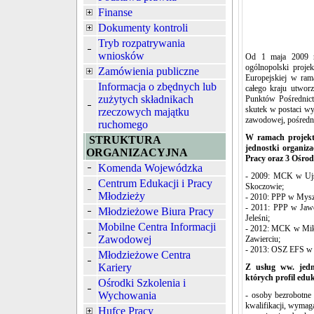
Finanse
Dokumenty kontroli
Tryb rozpatrywania
wniosków
Od 1 maja 2009 r
ogólnopolski proje
Zamówienia publiczne
Europejskiej w ram
Informacja o zbędnych lub
całego kraju utwor
zużytych składnikach
Punktów Pośrednic
skutek w postaci wy
rzeczowych majątku
zawodowej, pośredni
ruchomego
W ramach projekt
STRUKTURA
jednostki organi
ORGANIZACYJNA
Pracy oraz 3 Ośro
Komenda Wojewódzka
- 2009: MCK w Ujs
Centrum Edukacji i Pracy
Skoczowie;
Młodzieży
- 2010: PPP w Mys
- 2011: PPP w Jaw
Młodzieżowe Biura Pracy
Jeleśni;
Mobilne Centra Informacji
- 2012: MCK w Mi
Zawodowej
Zawierciu;
- 2013: OSZ EFS w
Młodzieżowe Centra
Kariery
Z usług ww. jedno
których profil edu
Ośrodki Szkolenia i
Wychowania
- osoby bezrobotne 
kwalifikacji, wymaga
Hufce Pracy