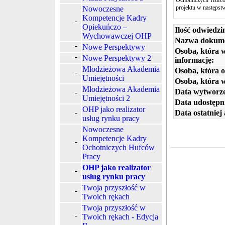
Ochotniczych Hufców
projektu w następst
Nowoczesne
Kompetencje Kadry
Opiekuńczo –
Ilość odwiedzi
Wychowawczej OHP
Nazwa dokum
Nowe Perspektywy
Osoba, która 
Nowe Perspektywy 2
informację:
Młodzieżowa Akademia
Osoba, która o
Umiejętności
Osoba, która 
Młodzieżowa Akademia
Data wytworze
Umiejętności 2
Data udostępni
OHP jako realizator
Data ostatniej 
usług rynku pracy
Nowoczesne
Kompetencje Kadry
Ochotniczych Hufców
Pracy
OHP jako realizator
usług rynku pracy
Twoja przyszłość w
Twoich rękach
Twoja przyszłość w
Twoich rękach - Edycja