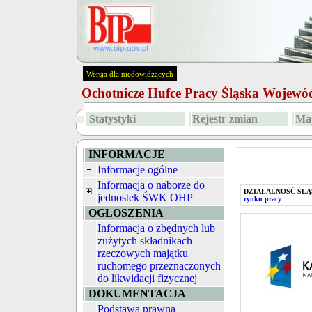
Wersja dla niedowidzących
Ochotnicze Hufce Pracy Śląska Wojew
Statystyki
Rejestr zmian
Map
INFORMACJE
Informacje ogólne
Informacja o naborze do
DZIAŁALNOŚĆ ŚLĄ
jednostek ŚWK OHP
rynku pracy
OGŁOSZENIA
Informacja o zbędnych lub
zużytych składnikach
rzeczowych majątku
ruchomego przeznaczonych
do likwidacji fizycznej
DOKUMENTACJA
Podstawa prawna