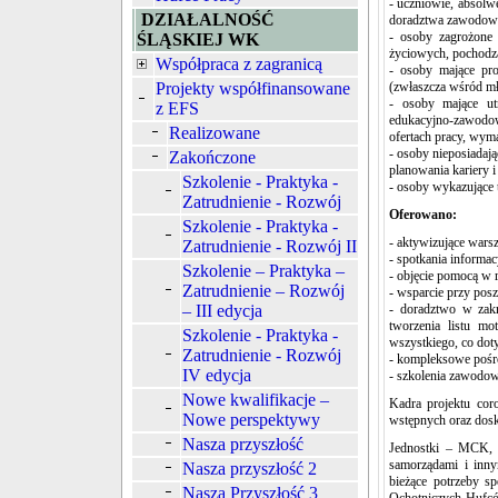
- uczniowie, absolw
DZIAŁALNOŚĆ
doradztwa zawodoweg
- osoby zagrożone
ŚLĄSKIEJ WK
życiowych, pochodzą
Współpraca z zagranicą
- osoby mające pr
Projekty współfinansowane
(zwłaszcza wśród mł
- osoby mające ut
z EFS
edukacyjno-zawodo
Realizowane
ofertach pracy, wy
- osoby nieposiadają
Zakończone
planowania kariery 
Szkolenie - Praktyka -
- osoby wykazujące
Zatrudnienie - Rozwój
Oferowano:
Szkolenie - Praktyka -
- aktywizujące war
Zatrudnienie - Rozwój II
- spotkania informac
Szkolenie – Praktyka –
- objęcie pomocą w 
Zatrudnienie – Rozwój
- wsparcie przy posz
– III edycja
- doradztwo w zakr
tworzenia listu m
Szkolenie - Praktyka -
wszystkiego, co doty
Zatrudnienie - Rozwój
- kompleksowe pośr
IV edycja
- szkolenia zawodow
Nowe kwalifikacje –
Kadra projektu coro
Nowe perspektywy
wstępnych oraz dos
Nasza przyszłość
Jednostki – MCK, 
samorządami i inn
Nasza przyszłość 2
bieżące potrzeby sp
Nasza Przyszłość 3