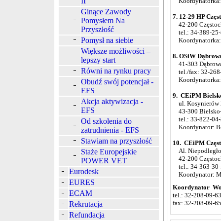
II
Koordynatorka: 
Ginące Zawody
7. 12-29 HP Częs
Pomysłem Na
42-200 Częstoc
Przyszłość
tel.: 34-389-25
Pomysł na siebie
Koordynatorka: 
Większe możliwości –
8. OSiW Dąbrowa 
lepszy start
41-303 Dąbrowa 
Równi na rynku pracy
tel./fax: 32-268
Koordynatorka: P
Obudź swój potencjał -
EFS
9. CEiPM Bielsko
Akcja aktywizacja -
ul. Kosynierów 
EFS
43-300 Bielsko-
tel.: 33-822-04-
Od szkolenia do
Koordynator: B
zatrudnienia - EFS
Stawiam na przyszłość
10. CEiPM Często
Al. Niepodległoś
Staże Europejskie
42-200 Częstoc
POWER VET
tel.: 34-363-30-
Eurodesk
Koordynator: Mi
EURES
Koordynator Wo
ECAM
tel.: 32-208-09-6
fax: 32-208-09-6
Rekrutacja
Refundacja