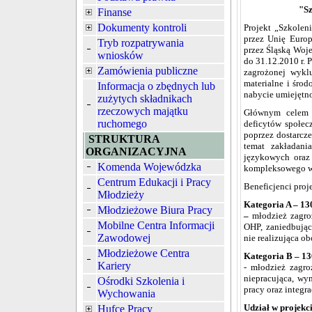
"Sz
Finanse
Dokumenty kontroli
Projekt „Szkolen
przez Unię Europ
Tryb rozpatrywania
przez Śląską Woj
wniosków
do 31.12.2010 r. 
Zamówienia publiczne
zagrożonej wykl
materialne i śro
Informacja o zbędnych lub
nabycie umiejętno
zużytych składnikach
rzeczowych majątku
Głównym celem p
ruchomego
deficytów społe
poprzez dostarcz
STRUKTURA
temat zakładania
ORGANIZACYJNA
językowych oraz 
Komenda Wojewódzka
kompleksowego w
Centrum Edukacji i Pracy
Beneficjenci proje
Młodzieży
Kategoria A – 13
Młodzieżowe Biura Pracy
–
młodzież zagr
Mobilne Centra Informacji
OHP, zaniedbując
Zawodowej
nie realizująca o
Młodzieżowe Centra
Kategoria B – 13
Kariery
- młodzież zagr
niepracująca, wy
Ośrodki Szkolenia i
pracy oraz integra
Wychowania
Udział w projekci
Hufce Pracy