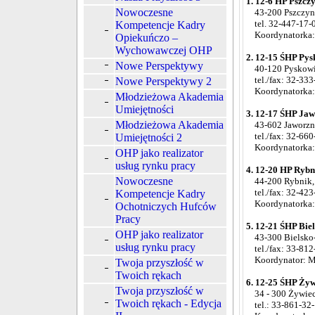
1. 12-6 HP Pszczy
Nowoczesne
43-200 Pszczyna
tel. 32-447-17-
Kompetencje Kadry
Koordynatorka: 
Opiekuńczo –
Wychowawczej OHP
2. 12-15 ŚHP Pysk
Nowe Perspektywy
40-120 Pyskowice
tel./fax: 32-333
Nowe Perspektywy 2
Koordynatorka:
Młodzieżowa Akademia
Umiejętności
3. 12-17 ŚHP Jawo
Młodzieżowa Akademia
43-602 Jaworzno,
tel./fax: 32-660
Umiejętności 2
Koordynatorka: 
OHP jako realizator
usług rynku pracy
4. 12-20 HP Rybni
Nowoczesne
44-200 Rybnik, u
tel./fax: 32-423
Kompetencje Kadry
Koordynatorka:
Ochotniczych Hufców
Pracy
5. 12-21 ŚHP Biel
OHP jako realizator
43-300 Bielsko-B
usług rynku pracy
tel./fax: 33-812
Koordynator: Mi
Twoja przyszłość w
Twoich rękach
6. 12-25 ŚHP Żywi
Twoja przyszłość w
34 - 300 Żywiec,
Twoich rękach - Edycja
tel.: 33-861-32