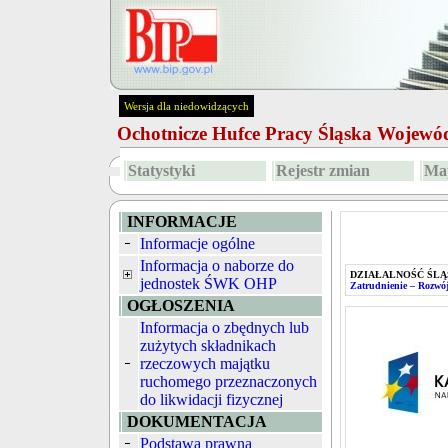
Wersja dla niedowidzących
Ochotnicze Hufce Pracy Śląska Wojew
Statystyki
Rejestr zmian
Map
INFORMACJE
Informacje ogólne
Informacja o naborze do
DZIAŁALNOŚĆ ŚLĄ
jednostek ŚWK OHP
Zatrudnienie – Rozwój
OGŁOSZENIA
Informacja o zbędnych lub
zużytych składnikach
rzeczowych majątku
ruchomego przeznaczonych
do likwidacji fizycznej
DOKUMENTACJA
Podstawa prawna