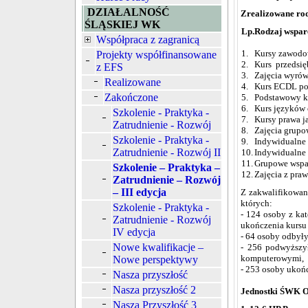
DZIAŁALNOŚĆ
Zrealizowane rod
ŚLĄSKIEJ WK
Lp.
Rodzaj wspar
Współpraca z zagranicą
1.
Kursy zawod
Projekty współfinansowane
2.
Kurs przedsię
z EFS
3.
Zajęcia wyrów
Realizowane
4.
Kurs ECDL po
Zakończone
5.
Podstawowy ku
6.
Kurs języków
Szkolenie - Praktyka -
7.
Kursy prawa j
Zatrudnienie - Rozwój
8.
Zajęcia grup
Szkolenie - Praktyka -
9.
Indywidualne
Zatrudnienie - Rozwój II
10.
Indywidualne w
11.
Grupowe wspa
Szkolenie – Praktyka –
12.
Zajęcia z pra
Zatrudnienie – Rozwój
– III edycja
Z zakwalifikowan
których:
Szkolenie - Praktyka -
- 124 osoby z ka
Zatrudnienie - Rozwój
ukończenia kurs
IV edycja
- 64 osoby odbył
Nowe kwalifikacje –
- 256 podwyższył
komputerowymi,
Nowe perspektywy
- 253 osoby ukończ
Nasza przyszłość
Nasza przyszłość 2
Jednostki ŚWK OH
Nasza Przyszłość 3