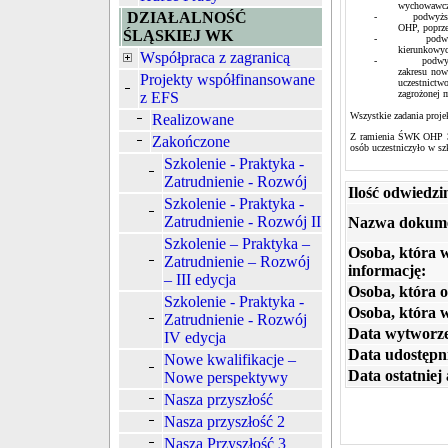
wychowawcze
DZIAŁALNOŚĆ
- podwyższenie 
OHP, poprze
ŚLĄSKIEJ WK
- podwyższenie
kierunkowy
Współpraca z zagranicą
- podwyższenie
zakresu now
Projekty współfinansowane
uczestnict
zagrożonej m
z EFS
Wszystkie zadania proje
Realizowane
Z ramienia ŚWK OHP 3 
Zakończone
osób uczestniczyło w s
Szkolenie - Praktyka -
Zatrudnienie - Rozwój
Ilość odwiedzi
Szkolenie - Praktyka -
Zatrudnienie - Rozwój II
Nazwa dokum
Szkolenie – Praktyka –
Osoba, która 
Zatrudnienie – Rozwój
informację:
– III edycja
Osoba, która o
Szkolenie - Praktyka -
Osoba, która 
Zatrudnienie - Rozwój
Data wytworze
IV edycja
Data udostępni
Nowe kwalifikacje –
Data ostatniej 
Nowe perspektywy
Nasza przyszłość
Nasza przyszłość 2
Nasza Przyszłość 3