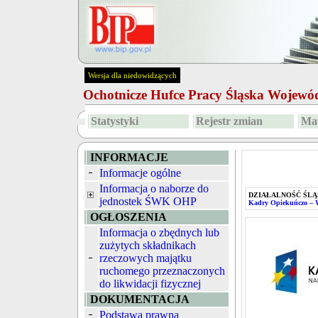
Wersja dla niedowidzących
Ochotnicze Hufce Pracy Śląska Wojew
Statystyki
Rejestr zmian
Map
INFORMACJE
Informacje ogólne
Informacja o naborze do
DZIAŁALNOŚĆ ŚLĄ
jednostek ŚWK OHP
Kadry Opiekuńczo –
OGŁOSZENIA
Informacja o zbędnych lub
zużytych składnikach
rzeczowych majątku
ruchomego przeznaczonych
do likwidacji fizycznej
DOKUMENTACJA
Podstawa prawna