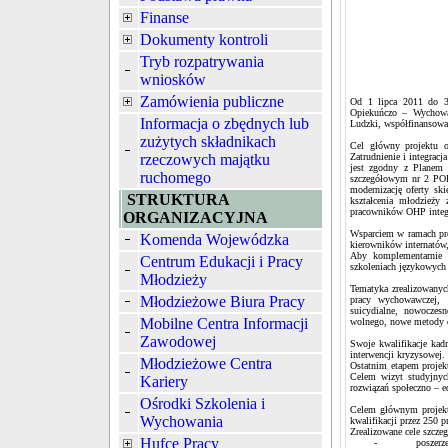
Finanse
Dokumenty kontroli
Tryb rozpatrywania
wniosków
Zamówienia publiczne
Od 1 lipca 2011 do 3
Opiekuńczo – Wychowa
Informacja o zbędnych lub
Ludzki, współfinansowa
zużytych składnikach
Cel główny projektu o
Zatrudnienie i integracj
rzeczowych majątku
jest zgodny z Planem 
ruchomego
szczegółowym nr 2 POKL
modernizację oferty sk
STRUKTURA
kształcenia młodzieży
pracowników OHP integra
ORGANIZACYJNA
Wsparciem w ramach p
Komenda Wojewódzka
kierowników internatów
Aby komplementarnie 
Centrum Edukacji i Pracy
szkoleniach językowych
Młodzieży
Tematyka zrealizowanyc
Młodzieżowe Biura Pracy
pracy wychowawczej, 
suicydialne, nowoczes
Mobilne Centra Informacji
wolnego, nowe metody d
Zawodowej
Swoje kwalifikacje kad
interwencji kryzysowej.
Młodzieżowe Centra
Ostatnim etapem projek
Celem wizyt studyjnyc
Kariery
rozwiązań społeczno – 
Ośrodki Szkolenia i
Celem głównym projektu
Wychowania
kwalifikacji przez 250
Zrealizowane cele szcze
Hufce Pracy
- poszerzenie w