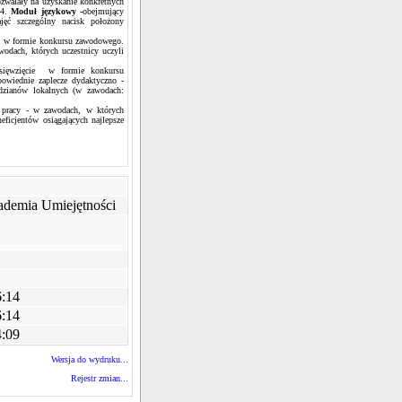
zwalały na uzyskanie konkretnych
 4.
Moduł językowy -
obejmujący
jęć szczególny nacisk położony
ie w formie konkursu zawodowego.
odach, których uczestnicy uczyli
dsięwzięcie w formie konkursu
wiednie zaplecze dydaktyczno -
awdzianów lokalnych (w zawodach:
 pracy - w zawodach, w których
ficjentów osiągających najlepsze
demia Umiejętności
6:14
6:14
4:09
Wersja do wydruku...
Rejestr zmian...