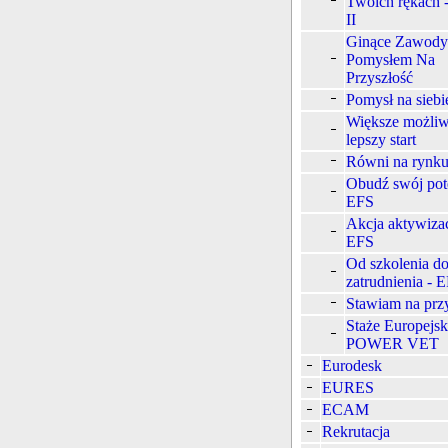
Twoich rękach 
II
Ginące Zawody
Pomysłem Na
Przyszłość
Pomysł na siebi
Większe możliw
lepszy start
Równi na rynku
Obudź swój pote
EFS
Akcja aktywizac
EFS
Od szkolenia d
zatrudnienia - 
Stawiam na prz
Staże Europejsk
POWER VET
Eurodesk
EURES
ECAM
Rekrutacja