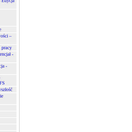
- Edycja
e
ości –
 pracy
ncjał -
ja -
o
EFS
yszłość
ie