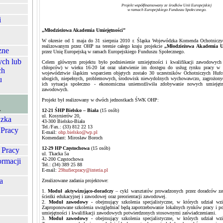
Projekt współfinansowany ze środków Unii Europejskiej
w ramach Europejskiego Funduszu Społecznego.
i
„Młodzieżowa Akademia Umiejętności”
W okresie od 1 maja do 31 sierpnia 2010 r. Śląska Wojewódzka Komenda Ochotniczy
realizowanym przez OHP na terenie całego kraju projekcie
„Młodzieżowa Akademia Um
zne
przez Unię Europejską w ramach Europejskiego Funduszu Społecznego.
ych lub
Celem głównym projektu było podniesienie umiejętności i kwalifikacji zawodowych
chłopców) w wieku 16-20 lat oraz ułatwienie im dostępu do usług rynku pracy w c
ch
województwie śląskim wsparciem objętych zostało 30 uczestników Ochotniczych Hufc
u
ubogich, niepełnych, problemowych, środowisk niewydolnych wychowawczo, zagrożonyc
ich sytuacja społeczno - ekonomiczna uniemożliwiła zdobywanie nowych umiejętno
zawodowych.
Projekt był realizowany w dwóch jednostkach ŚWK OHP:
A
12-21 ŚHP Bielsko – Biała
(15 osób)
ul. Kosynierów 20,
zka
43-300 Bielsko-Biała
Tel./Fax.: (33) 812 22 13
 Pracy
E-mail:
ohp.bielsko@wp.pl
Komendant: Mirosław Boroch
12-29 HP Częstochowa
(15 osób)
 Pracy
ul. Tkacka 5a
42-200 Częstochowa
ormacji
Tel.: (34) 389 25 88
E-mail:
29hufiecpracy@interia.pl
a
Zrealizowane zadania projektowe:
1.
Moduł aktywizująco-doradczy
– cykl warsztatów prowadzonych przez doradców z
ścieżki edukacyjnej i zawodowej oraz preorientacji zawodowej.
2.
Moduł zawodowy -
obejmujący szkolenia specjalistyczne, w których udział wzi
Zaproponowane szkolenia uwzględniać będą zapotrzebowanie lokalnych rynków pracy i po
umiejętności i kwalifikacji zawodowych potwierdzonych stosownymi zaświadczeniami.
3.
Moduł zawodowy -
obejmujący szkolenia specjalistyczne, w których udział wzi