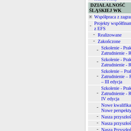
DZIAŁALNOŚĆ
ŚLĄSKIEJ WK
Współpraca z zagra
Projekty współfina
z EFS
Realizowane
Zakończone
Szkolenie - Prak
Zatrudnienie -
Szkolenie - Prak
Zatrudnienie - 
Szkolenie – Pra
Zatrudnienie –
– III edycja
Szkolenie - Prak
Zatrudnienie -
IV edycja
Nowe kwalifika
Nowe perspekt
Nasza przyszło
Nasza przyszłoś
Nasza Przyszłoś