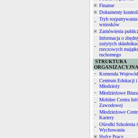
Finanse
Dokumenty kontrol
Tryb rozpatrywania
wniosków
Zamówienia public
Informacja o zbędn
zużytych składnika
rzeczowych majątk
ruchomego
STRUKTURA
ORGANIZACYJN
Komenda Wojewód
Centrum Edukacji i
Młodzieży
Młodzieżowe Biura
Mobilne Centra Inf
Zawodowej
Młodzieżowe Centr
Kariery
Ośrodki Szkolenia i
Wychowania
Hufce Pracy