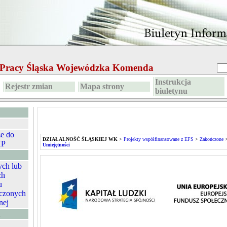
e Pracy Śląska Wojewódzka Komenda
Instrukcja
Rejestr zmian
Mapa strony
biuletynu
ze do
DZIAŁALNOŚĆ ŚLĄSKIEJ WK
>
Projekty współfinansowane z EFS
>
Zakończone
HP
Umiejętności
ych lub
ch
u
czonych
nej
A