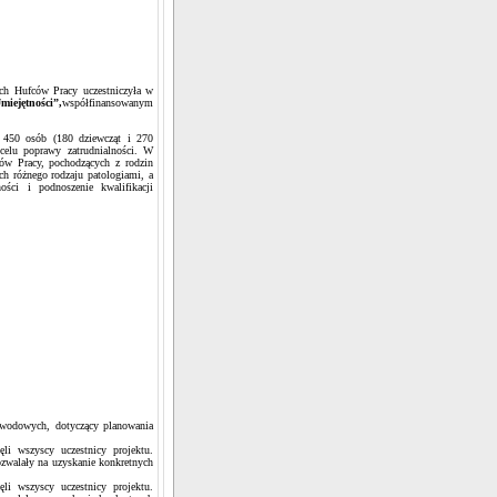
ch Hufców Pracy uczestniczyła w
iejętności”,
współfinansowanym
 450 osób (180 dziewcząt i 270
elu poprawy zatrudnialności. W
ów Pracy, pochodzących z rodzin
h różnego rodzaju patologiami, a
ści i podnoszenie kwalifikacji
awodowych, dotyczący planowania
ęli wszyscy uczestnicy projektu.
zwalały na uzyskanie konkretnych
ęli wszyscy uczestnicy projektu.