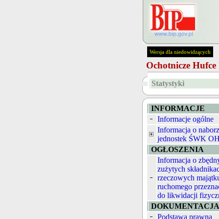
Wersja dla niedowidzących
Ochotnicze Hufc
Statystyki
INFORMACJE
Informacje ogólne
Informacja o nabor
jednostek ŚWK O
OGŁOSZENIA
Informacja o zbędn
zużytych składnika
rzeczowych majątk
ruchomego przezna
do likwidacji fizycz
DOKUMENTACJ
Podstawa prawna