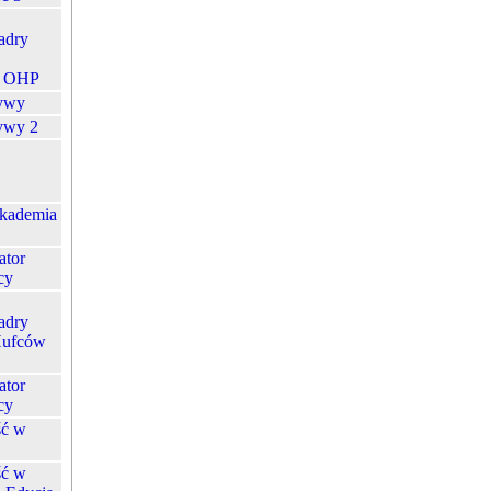
adry
j OHP
ywy
ywy 2
kademia
ator
cy
adry
Hufców
ator
cy
ść w
ść w