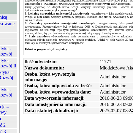
Zaproponowane szkolenia uwzględniać będą zapotrzebowanie lokalnych rynków pracy i po
umiejętności i kwalifikacji zawodowych potwierdzonych stosownymi zaświadczeniami.
kursy językowe, w których udział wzięli wszyscy uczestnicy projektu. Podczas za
był zostanie na naukę języka „zawodowego”.
5.
Lokalny sprawdzian umiejętności zawodowych –
organizowany jako przedsięwzięc
nicą
Wzięli w nim udział wszyscy uczestnicy projektu. Konkurs obejmował rywalizację w zaw
się na co dzień.
nsowane
6.
Centralny sprawdzian umiejętności zawodowych –
organizowany jako prze
zawodowego. Przeprowadzony był w jednostce OHP w Dobieszkowie posiadającej odpo
logistyczne do realizacji tego typu przedsięwzięcia. Uczestnikami byli laureaci spr
murarz, stolarz, fryzjer, kucharz małej gastronomii) odbywających naukę zawodu.
7.
Staże zawodowe –
2-tygodniowe staże zorganizowane u pracodawców w zakładach
młodzież odbyła szkolenie zawodowe w ramach projektu. Udział w nich wzięło 20 bene
rezultaty w lokalnych sprawdzianach umiejętności.
tyka -
Udział w projekcie był bezpłatny.
 Rozwój
tyka -
Ilość odwiedzin:
11771
Rozwój II
Nazwa dokumentu:
Młodzieżowa Aka
ktyka –
Osoba, która wytworzyła
Administrator
 Rozwój
informację:
Osoba, która odpowiada za treść:
Administrator
tyka -
Osoba, która wprowadzała dane:
Administrator
 Rozwój
Data wytworzenia informacji:
2016-06-23 09:0
Data udostępnienia informacji:
2016-06-23 09:0
cje –
Data ostatniej aktualizacji:
2025-02-07 08:2
ywy
ść
ć 2
ć 3