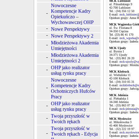
MCK Lubliniec
ul. Piłsudskiego 9
Nowoczesne
42-700 Lubliniec
Kompetencje Kadry
Tel.: (34) 356 12 50
E-mail:
mck_lubliniec@
Opiekuńczo –
Opiekun grupy: Anna 
Wychowawczej OHP
MCK Węgierska Górka 
ul. Św. Floriana 8
Nowe Perspektywy
34-350 Cięcina
Tel. (33) 86 41 170
Nowe Perspektywy 2
E-mail:
mck_wgorka@o
Opiekun grupy: Izabela
Młodzieżowa Akademia
Umiejętności
MCK Ujsoły
ul. Bystra 1
Młodzieżowa Akademia
34-371 Ujsoły
Tel.: (33) 861 26 20
Umiejętności 2
E-mail:
mck-ujsoly@wp
Opiekun grupy: Monik
OHP jako realizator
MCK Kłobuck
usług rynku pracy
ul. Wieluńska 11
42-100 Kłobuck
Nowoczesne
Tel.: (34) 310 05 31
Kompetencje Kadry
E-mail:
mckklobuck@o
Opiekun grupy: Jadwig
Ochotniczych Hufców
MCK Jeleśnia
Pracy
ul. Plebańska 1
34-340 Jeleśnia
OHP jako realizator
Tel.: (33) 863 07 30
usług rynku pracy
E-mail:
mck-jelesnia@
Opiekun grupy: Izabela
Twoja przyszłość w
MCK Mysłowice
Twoich rękach
ul. Mikołowska 3
41-400 Mysłowice
Twoja przyszłość w
Tel.: (32) 222 19 97
E-mail:
mck.myslowic
Twoich rękach - Edycja
Opiekun grupy: Izabela