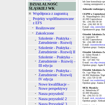
lub inne konsultacje spe
DZIAŁALNOŚĆ
- trening umiejętności 
ŚLĄSKIEJ WK
Jednostki realizujące 
Współpraca z zagranicą
CEiPM w Częstochowi
Al. Niepodległości 20/
Projekty współfinansowane
42-200 Częstochowa
Tel.: (34) 363 30 58
z EFS
Fax.: (34) 363 30 32
E-mail:
ceip_czestocho
Realizowane
Opiekunowie grup: Hali
Zakończone
Ośrodek Szkolenia Z
ul. Legionów 58
Szkolenie - Praktyka -
42-202 Częstochowa
Zatrudnienie - Rozwój
Tel.: (34) 389 26 88
E-mail:
oszczestochow
Szkolenie - Praktyka -
Opiekun grupy: Graży
Zatrudnienie - Rozwój II
Ośrodek Szkolenia Z
ul. Górny Rynek 1
Szkolenie – Praktyka –
43-300 Cieszyn
Tel.: 537 843 732
Zatrudnienie – Rozwój –
E-mail:
osz.ohp.ciesz
III edycja
Opiekun grupy: Agata 
Szkolenie - Praktyka -
Ośrodek Szkolenia Z
Os. 1-go Maja 16a
Zatrudnienie - Rozwój
44-304 Wodzisław Śląs
Tel.: (32) 729 32 00
IV edycja
E-mail:
osz.wodzislaw
Opiekun grup: Joanna Ż
Nowe kwalifikacje –
Nowe perspektywy
MCK Myszków
ul. Helenówka 97
Nasza przyszłość
42-300 Myszków
Tel.: (34) 313 32 33
Nasza przyszłość 2
E-mail:
mck_myszkow
Opiekun grupy: Aleksa
Nasza Przyszłość 3