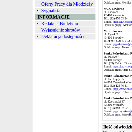
Opiekun grup: Monika
Oferty Pracy dla Młodzieży
MCK Zawiercie
Sygnalista
ul. Parkowa 2
42-400 Zawiercie
INFORMACJE
Tel.: (32) 670 03 24
E-mail:
mck.zawiercie@
Redakcja Biuletynu
Opiekun grupy: Aleksan
Wyjaśnienie skrótów
MCK Skoczów
ul. Rynek 2
Deklaracja dostępności
43-430 Skoczów
Tel./Fax.: (33) 479 33 
E-mail:
pppskoczow@w
Opiekun grup: Tomasz 
Punkt Pośrednictwa P
ul. Wałowa 4
43-400 Cieszyn
Tel: (33) 851 41 03 we
E-mail:
ppp.cieszyn.o
Opiekun grup: Agata Ś
Punkt Pośrednictwa P
ul. Ks. Pojdy 35
44-238 Czerwionka-Les
Tel.: (32) 425 76 31
E-mail:
ppp_czerwionk
Opiekun grup: Robert 
Punkt Pośrednictwa 
ul. Kościuszki 97
42-300 Myszków
Tel.: (34) 313 02 52
E-mail:
ppp.myszkow@i
Opiekun grup: Weroni
Ilość odwiedzi