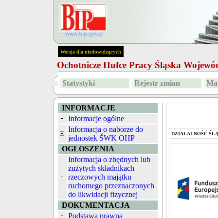
Wersja dla niedowidzących
Ochotnicze Hufce Pracy Śląska Wojew
Statystyki
Rejestr zmian
Map
INFORMACJE
Informacje ogólne
Informacja o naborze do
DZIAŁALNOŚĆ ŚL
jednostek ŚWK OHP
OGŁOSZENIA
Informacja o zbędnych lub
zużytych składnikach
rzeczowych majątku
ruchomego przeznaczonych
do likwidacji fizycznej
DOKUMENTACJA
Podstawa prawna