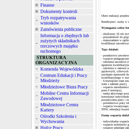
Finanse
Dokumenty kontroli
Okres realizacji projekt
Tryb rozpatrywania
Beneficjenci: osoby w 
wniosków
Wymagania wobec bene
Zamówienia publiczne
- ukończony 18 rok życi
Informacja o zbędnych lub
- przynależność do grup
zużytych składnikach
- nieposiadanie w ogól
kwalifikacje zawodowyc
rzeczowych majątku
Typy działań:
ruchomego
- poradnictwo zawodowe
STRUKTURA
- wsparcie pedagogiczn
ORGANIZACYJNA
- szkolenia zawodowe (
egzaminu kwalifikacyjne
Komenda Wojewódzka
- szkolenia w zakresie
językowych, cyfrowych 
Centrum Edukacji i Pracy
uzyskanie uprawnień do
kwalifikacyjnego w inst
Młodzieży
- 6-miesięczne staże z
stażu z zakładu pracy),
Młodzieżowe Biura Pracy
- wsparcie zatrudnienia
przez 6 miesięcy),
Mobilne Centra Informacji
- nauka aktywnego poszu
konsultacje indywidualn
Zawodowej
poszukiwania pracy i in
- pośrednictwo pracy lu
Młodzieżowe Centra
- wsparcie towarzyszące
Kariery
NNW, refundacji kosztó
Ośrodki Szkolenia i
Formy wsparcia dedyk
Wychowania
- indywidualne wsparcie
- wsparcie mobilności g
Hufce Pracy
- wsparcie udzielane za