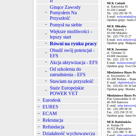
II
MCK Czeladź
Ginące Zawody
ul. Katowicka 45
41-250 Czeladź
Pomysłem Na
Tel.: (32) 295 00 70
E-mail:
mckczeladz@wp
Przyszłość
Opiekun grupy: Aneta D
Pomysł na siebie
MCK Mikołów
Plac Harcerski 1
Większe możliwości –
43-190 Mikołów
lepszy start
Tel.: (32) 778 23 27
E-mail:
mck.mikolow@
Równi na rynku pracy
Opiekun grup: Małgorza
Obudź swój potencjał -
MCK Jaworzno
ul. Gliniana 12
EFS
43-600 Jaworzno
Tel.: (32) 225 31 79
Akcja aktywizacja - EFS
E-mail:
mckjaworzno@
Opiekun grup: Ewa Ch
Od szkolenia do
Młodzieżowe Biuro Pr
zatrudnienia - EFS
ul. Kosynierów 20
43–300 Bielsko – Biała
Stawiam na przyszłość
E–mail:
ohpbielsko@w
Tel.: (33) 822 04 34 l
Staże Europejskie
Opiekun grup: Monika
POWER VET
Młodzieżowe Biuro Pr
Plac Grunwaldzki 8–10
Eurodesk
40–950 Katowice
E–mail:
mbp.katowice
EURES
Tel.: (32) 209 08 59
Fax.: (32) 258 19 32
ECAM
Opiekun grup: Anna St
Rekrutacja
MCK Radzionków
ul. Kużaja 19
Refundacja
41-922 Radzionków
Tel.: (32) 388 71 46
Działalność wychowawcza
E-mail:
mbp.radzionk