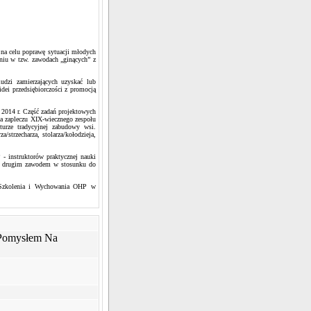
 na celu poprawę sytuacji młodych
eniu w tzw. zawodach „ginących” z
udzi zamierzających uzyskać lub
dei przedsiębiorczości z promocją
 2014 r. Część zadań projektowych
a zapleczu XIX-wiecznego zespołu
urze tradycyjnej zabudowy wsi.
strzecharza, stolarza/kołodzieja,
- instruktorów praktycznej nauki
się drugim zawodem w stosunku do
a Szkolenia i Wychowania OHP w
Pomysłem Na