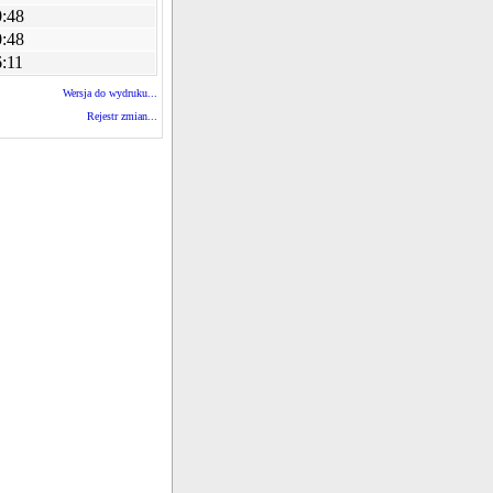
0:48
0:48
:11
Wersja do wydruku...
Rejestr zmian...