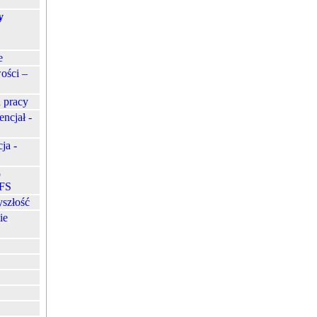
y
e
ości –
 pracy
ncjał -
ja -
o
EFS
yszłość
ie