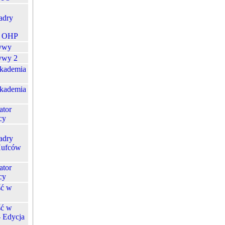
adry
j OHP
ywy
ywy 2
kademia
kademia
ator
cy
adry
Hufców
ator
cy
ść w
ść w
- Edycja