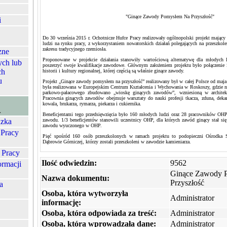
"Ginące Zawody Pomysłem Na Przyszłość"
i
Do 30 września 2015 r. Ochotnicze Hufce Pracy realizowały ogólnopolski projekt mający
ludzi na rynku pracy, z wykorzystaniem nowatorskich działań polegających na przeszkol
zakresu tradycyjnego rzemiosła.
zne
Proponowane w projekcie działania stanowiły wartościową alternatywę dla młodych l
ych lub
poszerzyć swoje kwalifikacje zawodowe. Głównym założeniem projektu było połączenie i
ch
historii i kultury regionalnej, której częścią są właśnie ginące zawody.
u
Projekt „Ginące zawody pomysłem na przyszłość” realizowany był w całej Polsce od maja
była realizowana w Europejskim Centrum Kształcenia i Wychowania w Roskoszy, gdzie n
parkowo-pałacowego zbudowano „wioskę ginących zawodów”, wzniesioną w architekt
Pracownia ginących zawodów obejmuje warsztaty do nauki profesji tkacza, zduna, dekarza/
kowala, brukarza, rymarza, piekarza i cukiernika.
A
Beneficjentami tego przedsięwzięcia było 160 młodych ludzi oraz 28 pracowników OHP 
zka
zawodu. 1/3 beneficjentów stanowili uczestnicy OHP, dla których zawód ginący stał 
zawodu wyuczonego w OHP.
 Pracy
Pięć spośród 160 osób przeszkolonych w ramach projektu to podopieczni Ośrodk
Dąbrowie Górniczej, którzy zostali przeszkoleni w zawodzie kamieniarza.
 Pracy
Ilość odwiedzin:
9562
ormacji
Ginące Zawody 
Nazwa dokumentu:
Przyszłość
a
Osoba, która wytworzyła
Administrator
informację:
Osoba, która odpowiada za treść:
Administrator
Osoba, która wprowadzała dane:
Administrator