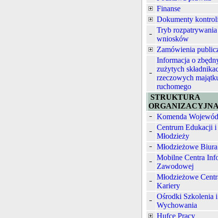
Finanse
Dokumenty kontrol
Tryb rozpatrywania
wniosków
Zamówienia public
Informacja o zbędn
zużytych składnika
rzeczowych majątk
ruchomego
STRUKTURA
ORGANIZACYJN
Komenda Wojewód
Centrum Edukacji i
Młodzieży
Młodzieżowe Biura
Mobilne Centra Inf
Zawodowej
Młodzieżowe Centr
Kariery
Ośrodki Szkolenia i
Wychowania
Hufce Pracy