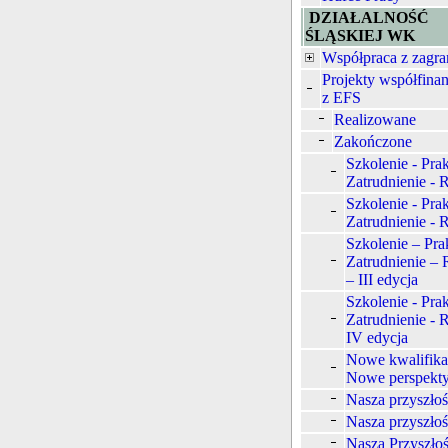
DZIAŁALNOŚĆ
ŚLĄSKIEJ WK
Współpraca z zagra
Projekty współfina
z EFS
Realizowane
Zakończone
Szkolenie - Prak
Zatrudnienie -
Szkolenie - Prak
Zatrudnienie - 
Szkolenie – Pra
Zatrudnienie –
– III edycja
Szkolenie - Prak
Zatrudnienie -
IV edycja
Nowe kwalifika
Nowe perspekt
Nasza przyszło
Nasza przyszłoś
Nasza Przyszłoś