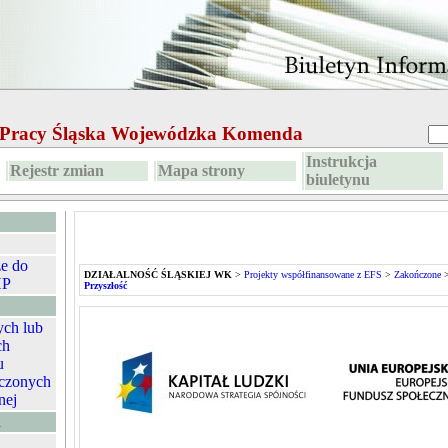
e Pracy Śląska Wojewódzka Komenda
Instrukcja
Rejestr zmian
Mapa strony
biuletynu
ze do
DZIAŁALNOŚĆ ŚLĄSKIEJ WK
>
Projekty współfinansowane z EFS
>
Zakończone
HP
Przyszłość
ych lub
ch
u
czonych
nej
A