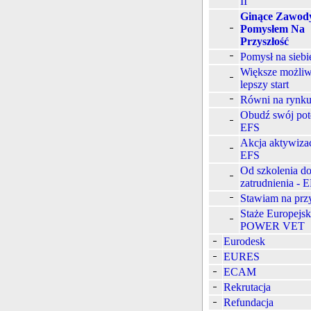
II
Ginące Zawod
Pomysłem Na
Przyszłość
Pomysł na siebi
Większe możliw
lepszy start
Równi na rynku
Obudź swój pote
EFS
Akcja aktywizac
EFS
Od szkolenia d
zatrudnienia - 
Stawiam na prz
Staże Europejsk
POWER VET
Eurodesk
EURES
ECAM
Rekrutacja
Refundacja