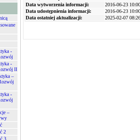
Data wytworzenia informacji:
2016-06-23 10:0
Data udostępnienia informacji:
2016-06-23 10:0
Data ostatniej aktualizacji:
2025-02-07 08:26
nicą
nsowane
tyka -
 Rozwój
tyka -
Rozwój II
ktyka –
 Rozwój
tyka -
 Rozwój
cje –
ywy
ść
ć 2
ć 3