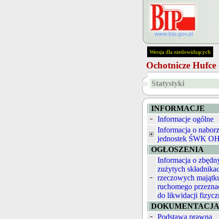
Wersja dla niedowidzących
Ochotnicze Hufc
Statystyki
INFORMACJE
Informacje ogólne
Informacja o nabor
jednostek ŚWK O
OGŁOSZENIA
Informacja o zbędn
zużytych składnika
rzeczowych majątk
ruchomego przezna
do likwidacji fizycz
DOKUMENTACJ
Podstawa prawna