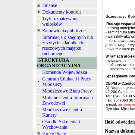
Finanse
Dokumenty kontroli
Uczestnicy: Kobi
Tryb rozpatrywania
wniosków
Rodzaje wsparci
- trening umiejętn
Zamówienia publiczne
- seminarium autok
- warsztaty akty
Informacja o zbędnych lub
- kurs zawodowy
zużytych składnikach
jezdniowego z wy
rzeczowych majątku
- dwa miesiące pr
ruchomego
W ramach projek
STRUKTURA
- wyżywienie;
- dofinansowanie 
ORGANIZACYJNA
- ubezpieczenie 
Komenda Wojewódzka
Szczegółowe inf
Centrum Edukacji i Pracy
CEiPM w Często
Młodzieży
Al. Niepodległośc
Młodzieżowe Biura Pracy
42-200 Częstoch
Tel.: (34) 363 30 
Mobilne Centra Informacji
Fax.: (34) 363 30
Zawodowej
E-mail:
ceip_czestoch
Dyrektor: Mirosła
Młodzieżowe Centra
Kariery
Ośrodki Szkolenia i
Ilość odwiedzi
Wychowania
Nazwa dokum
Hufce Pracy