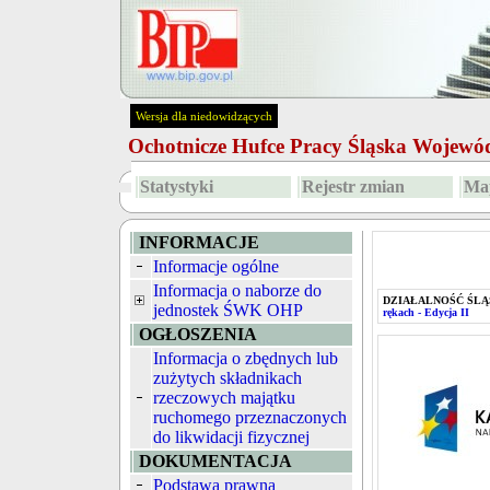
Wersja dla niedowidzących
Ochotnicze Hufce Pracy Śląska Wojew
Statystyki
Rejestr zmian
Map
INFORMACJE
Informacje ogólne
Informacja o naborze do
DZIAŁALNOŚĆ ŚLĄ
jednostek ŚWK OHP
rękach - Edycja II
OGŁOSZENIA
Informacja o zbędnych lub
zużytych składnikach
rzeczowych majątku
ruchomego przeznaczonych
do likwidacji fizycznej
DOKUMENTACJA
Podstawa prawna