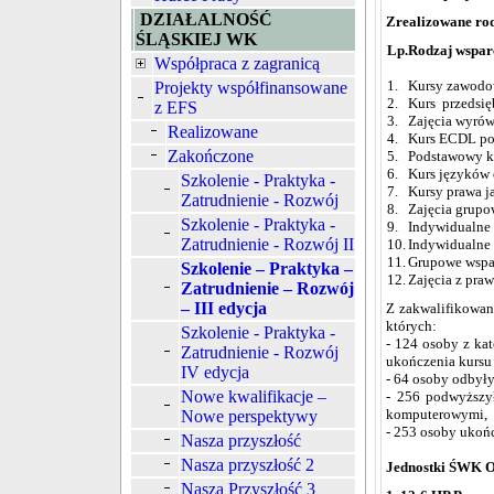
DZIAŁALNOŚĆ
Zrealizowane rod
ŚLĄSKIEJ WK
Lp.
Rodzaj wspar
Współpraca z zagranicą
1.
Kursy zawod
Projekty współfinansowane
2.
Kurs przedsię
z EFS
3.
Zajęcia wyrów
Realizowane
4.
Kurs ECDL po
Zakończone
5.
Podstawowy ku
6.
Kurs języków
Szkolenie - Praktyka -
7.
Kursy prawa j
Zatrudnienie - Rozwój
8.
Zajęcia grup
Szkolenie - Praktyka -
9.
Indywidualne
Zatrudnienie - Rozwój II
10.
Indywidualne w
11.
Grupowe wspa
Szkolenie – Praktyka –
12.
Zajęcia z pra
Zatrudnienie – Rozwój
– III edycja
Z zakwalifikowan
których:
Szkolenie - Praktyka -
- 124 osoby z ka
Zatrudnienie - Rozwój
ukończenia kurs
IV edycja
- 64 osoby odbył
Nowe kwalifikacje –
- 256 podwyższył
komputerowymi,
Nowe perspektywy
- 253 osoby ukończ
Nasza przyszłość
Nasza przyszłość 2
Jednostki ŚWK OH
Nasza Przyszłość 3