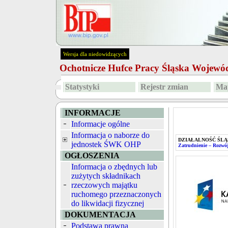
Wersja dla niedowidzących
Ochotnicze Hufce Pracy Śląska Wojew
Statystyki
Rejestr zmian
Map
INFORMACJE
Informacje ogólne
Informacja o naborze do
DZIAŁALNOŚĆ ŚLĄ
jednostek ŚWK OHP
Zatrudnienie – Rozwój
OGŁOSZENIA
Informacja o zbędnych lub
zużytych składnikach
rzeczowych majątku
ruchomego przeznaczonych
do likwidacji fizycznej
DOKUMENTACJA
Podstawa prawna