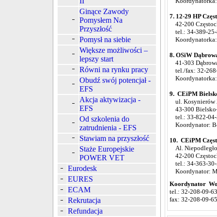
II
Koordynatorka: 
Ginące Zawody
7. 12-29 HP Częs
Pomysłem Na
42-200 Częstoc
Przyszłość
tel.: 34-389-25
Pomysł na siebie
Koordynatorka: 
Większe możliwości –
8. OSiW Dąbrowa 
lepszy start
41-303 Dąbrowa 
Równi na rynku pracy
tel./fax: 32-268
Koordynatorka: P
Obudź swój potencjał -
EFS
9. CEiPM Bielsko
Akcja aktywizacja -
ul. Kosynierów 
EFS
43-300 Bielsko-
tel.: 33-822-04-
Od szkolenia do
Koordynator: B
zatrudnienia - EFS
Stawiam na przyszłość
10. CEiPM Często
Al. Niepodległoś
Staże Europejskie
42-200 Częstoc
POWER VET
tel.: 34-363-30-
Eurodesk
Koordynator: Mi
EURES
Koordynator Wo
ECAM
tel.: 32-208-09-6
fax: 32-208-09-6
Rekrutacja
Refundacja