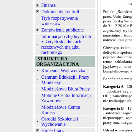
"Sz
Finanse
Dokumenty kontroli
Projekt „Szkolen
przez Unię Europ
Tryb rozpatrywania
przez Śląską Woj
wniosków
do 31.12.2010 r. 
Zamówienia publiczne
zagrożonej wykl
materialne i śro
Informacja o zbędnych lub
nabycie umiejętno
zużytych składnikach
rzeczowych majątku
Głównym celem p
ruchomego
deficytów społe
poprzez dostarcz
STRUKTURA
temat zakładania
ORGANIZACYJNA
językowych oraz 
Komenda Wojewódzka
kompleksowego w
Centrum Edukacji i Pracy
Beneficjenci proje
Młodzieży
Kategoria A – 13
Młodzieżowe Biura Pracy
–
młodzież zagr
Mobilne Centra Informacji
OHP, zaniedbując
Zawodowej
nie realizująca o
Młodzieżowe Centra
Kategoria B – 13
Kariery
- młodzież zagr
niepracująca, wy
Ośrodki Szkolenia i
pracy oraz integra
Wychowania
Udział w projekci
Hufce Pracy