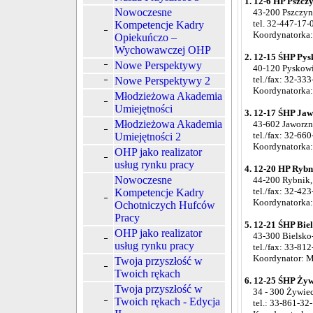
1. 12-6 HP Pszczy
Nowoczesne
43-200 Pszczyna
tel. 32-447-17-
Kompetencje Kadry
Koordynatorka: 
Opiekuńczo –
Wychowawczej OHP
2. 12-15 ŚHP Pysk
Nowe Perspektywy
40-120 Pyskowice
tel./fax: 32-333
Nowe Perspektywy 2
Koordynatorka:
Młodzieżowa Akademia
Umiejętności
3. 12-17 ŚHP Jawo
Młodzieżowa Akademia
43-602 Jaworzno,
tel./fax: 32-660
Umiejętności 2
Koordynatorka: 
OHP jako realizator
usług rynku pracy
4. 12-20 HP Rybni
Nowoczesne
44-200 Rybnik, u
tel./fax: 32-423
Kompetencje Kadry
Koordynatorka:
Ochotniczych Hufców
Pracy
5. 12-21 ŚHP Biel
OHP jako realizator
43-300 Bielsko-B
usług rynku pracy
tel./fax: 33-812
Koordynator: Mi
Twoja przyszłość w
Twoich rękach
6. 12-25 ŚHP Żywi
Twoja przyszłość w
34 - 300 Żywiec,
Twoich rękach - Edycja
tel.: 33-861-32