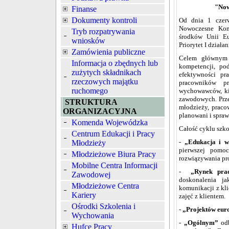
"Now
Finanse
Dokumenty kontroli
Od dnia 1 czer
Nowoczesne Kom
Tryb rozpatrywania
środków Unii E
wniosków
Priorytet I działan
Zamówienia publiczne
Celem głównym 
Informacja o zbędnych lub
kompetencji, po
zużytych składnikach
efektywności pr
rzeczowych majątku
pracowników pr
ruchomego
wychowawców, kie
zawodowych. Prze
STRUKTURA
młodzieży, pracow
ORGANIZACYJNA
planowani i spra
Komenda Wojewódzka
Całość cyklu szk
Centrum Edukacji i Pracy
-
„Edukacja i 
Młodzieży
pierwszej pomoc
Młodzieżowe Biura Pracy
rozwiązywania p
Mobilne Centra Informacji
-
„Rynek pra
Zawodowej
doskonalenia j
Młodzieżowe Centra
komunikacji z kli
Kariery
zajęć z klientem.
Ośrodki Szkolenia i
-
„Projektów eur
Wychowania
-
„Ogólnym”
odb
Hufce Pracy