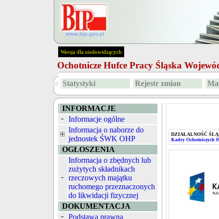
Wersja dla niedowidzących
Ochotnicze Hufce Pracy Śląska Wojew
Statystyki
Rejestr zmian
Map
INFORMACJE
Informacje ogólne
Informacja o naborze do
DZIAŁALNOŚĆ ŚLĄ
jednostek ŚWK OHP
Kadry Ochotniczych 
OGŁOSZENIA
Informacja o zbędnych lub
zużytych składnikach
rzeczowych majątku
ruchomego przeznaczonych
do likwidacji fizycznej
DOKUMENTACJA
Podstawa prawna