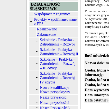
zarządczej”, „Za
DZIAŁALNOŚĆ
zadaniowego”, „Me
ŚLĄSKIEJ WK
Ponadto oprócz 
Współpraca z zagranicą
znajomości języka
w wymiarze 80 g
Projekty współfinansowane
zakończenie zos
z EFS
certyfikaty i zaś
Realizowane
W ramach projekt
Zakończone
Finlandii i Szko
Szkolenie - Praktyka -
zakresu nowators
Zatrudnienie - Rozwój
stosowanych w ins
Szkolenie - Praktyka -
Zatrudnienie - Rozwój II
Ilość odwiedzi
Szkolenie – Praktyka –
Nazwa dokum
Zatrudnienie – Rozwój
– III edycja
Osoba, która 
Szkolenie - Praktyka -
informację:
Zatrudnienie - Rozwój
Osoba, która o
IV edycja
Osoba, która 
Nowe kwalifikacje –
Data wytworze
Nowe perspektywy
Data udostępni
Nasza przyszłość
Data ostatniej 
Nasza przyszłość 2
Nasza Przyszłość 3