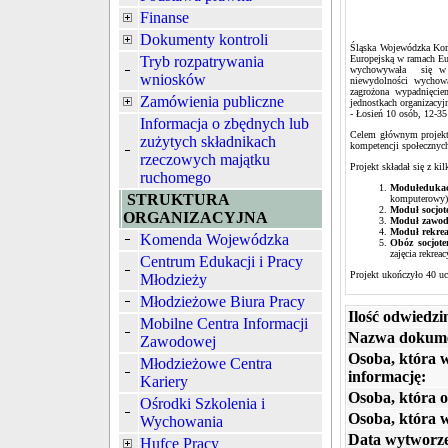
Finanse
Dokumenty kontroli
Śląska Wojewódzka Kome
Tryb rozpatrywania
Europejską w ramach Eu
wychowywała się w ro
wniosków
niewydolności wychowaw
zagrożona wypadnięcie
Zamówienia publiczne
jednostkach organizacy
- Łosień 10 osób, 12-3
Informacja o zbędnych lub
Celem głównym projektu
zużytych składnikach
kompetencji społecznyc
rzeczowych majątku
Projekt składał się z k
ruchomego
Moduł
eduka
STRUKTURA
komputerowy)
Moduł socjot
ORGANIZACYJNA
Moduł zawo
Moduł rekrea
Komenda Wojewódzka
Obóz socjote
zajęcia rekrea
Centrum Edukacji i Pracy
Projekt ukończyło 40 uc
Młodzieży
Młodzieżowe Biura Pracy
Ilość odwiedzi
Mobilne Centra Informacji
Nazwa dokum
Zawodowej
Osoba, która 
Młodzieżowe Centra
informację:
Kariery
Osoba, która o
Ośrodki Szkolenia i
Osoba, która 
Wychowania
Data wytworze
Hufce Pracy