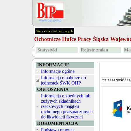
Wersja dla niedowidzących
Ochotnicze Hufce Pracy Śląska Wojew
Statystyki
Rejestr zmian
Map
INFORMACJE
Informacje ogólne
Informacja o naborze do
DZIAŁALNOŚĆ ŚLĄ
jednostek ŚWK OHP
OGŁOSZENIA
Informacja o zbędnych lub
zużytych składnikach
rzeczowych majątku
ruchomego przeznaczonych
do likwidacji fizycznej
DOKUMENTACJA
Podstawa prawna