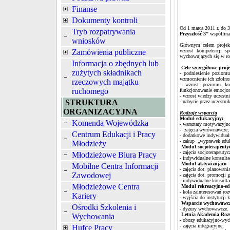
Finanse
Dokumenty kontroli
Od 1 marca 2011 r. do 
Tryb rozpatrywania
Przyszłość 3”
współfina
wniosków
Głównym celem projekt
Zamówienia publiczne
wzrost kompetencji s
wychowujących się w ro
Informacja o zbędnych lub
Cele szczegółowe proje
zużytych składnikach
- podniesienie poziomu
wzmocnienie ich zdolno
rzeczowych majątku
- wzrost poziomu komp
ruchomego
funkcjonowanie emocjona
- wzrost wiedzy uczestn
STRUKTURA
- nabycie przez uczestn
ORGANIZACYJNA
Rodzaje wsparcia
Moduł edukacyjny:
Komenda Wojewódzka
- warsztaty motywacyjn
- zajęcia wyrównawcze;
Centrum Edukacji i Pracy
- dodatkowe indywidual
- zakup „wyprawek eduk
Młodzieży
Moduł socjoterapeuty
- zajęcia socjoterapeutyc
Młodzieżowe Biura Pracy
- indywidualne konsulta
Moduł aktywizująco -
Mobilne Centra Informacji
- zajęcia dot. planowani
Zawodowej
- zajęcia dot. promocji
- indywidualne konsult
Młodzieżowe Centra
Moduł rekreacyjno-e
- koła zainteresowań roz
Kariery
- wyjścia do instytucji
Wsparcie wychowawcze
Ośrodki Szkolenia i
- dyżury wychowawcze.
Letnia Akademia Roz
Wychowania
- obozy edukacyjno-wy
- zajęcia integracyjne;
Hufce Pracy