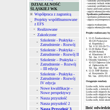
- warsztaty psychospołe
- warsztaty technik rela
DZIAŁALNOŚĆ
- warsztaty profilaktyczn
ŚLĄSKIEJ WK
- kursy pierwszej pomo
- zajęcia rekreacyjno-ed
Współpraca z zagranicą
Spotkania podsumowu
- spotkania podsumowuj
Projekty współfinansowane
- zajęcia socjoterapeutyc
z EFS
- zajęcia ewaluacyjne;
- zajęcia rekreacyjno-ed
Realizowane
Projekt realizowany b
Zakończone
1. 12-15 Środowisk
Szkolenie - Praktyka -
40-120 Pyskowice
ul. Kopernika 2
Zatrudnienie - Rozwój
Tel. 0 32 333-20-73
2. 12-20 Hufiec Pracy
Szkolenie - Praktyka -
44-200 Rybnik
Zatrudnienie - Rozwój II
ul. Klasztorna 14
Tel. /fax. 0 32 423-7
Szkolenie – Praktyka –
3. Ośrodek Szkolenia i
42-523 Dąbrowa Górni
Zatrudnienie – Rozwój
ul. Ząbkowicka 44
– III edycja
Tel. /fax. 268-07-64
4. 12-21 ŚHP Bielsko –
Szkolenie - Praktyka -
ul. Kosynierów 20
Tel./ fax. (033) 812-
Zatrudnienie - Rozwój
Osiągnięte rezultaty
IV edycja
Liczba osób, które uzys
Nowe kwalifikacje –
Liczba osób, u których 
Liczba osób objętych d
Nowe perspektywy
Liczba osób objętych b
Liczba osób objętych b
Nasza przyszłość
Liczba osób, które ukońc
Nasza przyszłość 2
Ilość odwiedzi
Nasza Przyszłość 3