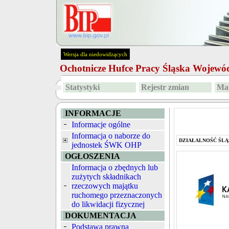
Wersja dla niedowidzących
Ochotnicze Hufce Pracy Śląska Wojew
Statystyki
Rejestr zmian
Map
INFORMACJE
Informacje ogólne
Informacja o naborze do
DZIAŁALNOŚĆ ŚLĄ
jednostek ŚWK OHP
OGŁOSZENIA
Informacja o zbędnych lub
zużytych składnikach
rzeczowych majątku
ruchomego przeznaczonych
do likwidacji fizycznej
DOKUMENTACJA
Podstawa prawna