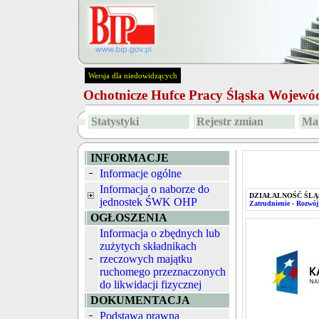
Wersja dla niedowidzących
Ochotnicze Hufce Pracy Śląska Wojew
Statystyki
Rejestr zmian
Map
INFORMACJE
Informacje ogólne
Informacja o naborze do
DZIAŁALNOŚĆ ŚLĄ
jednostek ŚWK OHP
Zatrudnienie - Rozwój
OGŁOSZENIA
Informacja o zbędnych lub
zużytych składnikach
rzeczowych majątku
ruchomego przeznaczonych
do likwidacji fizycznej
DOKUMENTACJA
Podstawa prawna