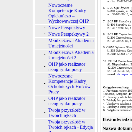
tel./fax: 33-812-22-13
Nowoczesne
6. 12-25 ŚHP Żywiec ( k
Kompetencje Kadry
34-300 Żywiec, ul. S
tel.: 33-861-32-10, e
Opiekuńczo –
Wychowawczej OHP
7. 12-27 HP Skoczów ( k
43-430 Skoczów, ul.
Nowe Perspektywy
tel.: 33-479-99-62, e
Nowe Perspektywy 2
8. 12-29 HP Częstochow
42-200 Częstochowa, 
Młodzieżowa Akademia
tel.: 34-389-25-88, e
Umiejętności
9. OSiW Dąbrowa Górnic
41-303 Dąbrowa Górni
Młodzieżowa Akademia
tel./fax: 32-268-07-64
Umiejętności 2
10. CEiPM Częstochowa 
OHP jako realizator
Al. Niepodległości 2
42-200 Częstochowa
usług rynku pracy
tel.: 34-363-30-58, 3
e-mail:
efs.ceipm.cz
Nowoczesne
Kompetencje Kadry
Ochotniczych Hufców
Osiągnięte rezultaty:
1. Projektem objęto 260
Pracy
130 osób, Kategoria „B
2. Ukończyły szkołę lub
OHP jako realizator
3. Zdobyły lub podwyżs
usług rynku pracy
4. Ukończyło szkolenia
5. Ukończyło kursy jęz
Twoja przyszłość w
6. Podjęło zatrudnienie
Twoich rękach
Ilość odwiedzi
Twoja przyszłość w
Twoich rękach - Edycja
Nazwa dokum