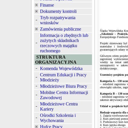
Finanse
Dokumenty kontroli
Tryb rozpatrywania
wniosków
Zamówienia publiczne
Śląska Wojewódzka Kome
„Szkolenie – Prakty
Informacja o zbędnych lub
Europejskiego Funduszu
zużytych składnikach
Projekt skierowany był
rzeczowych majątku
materialne i środowi
gwarantujących udany st
ruchomego
Głównym celem projektu 
STRUKTURA
zagrożonej wykluczeni
ORGANIZACYJNA
wiedzy na temat zakła
umiejętności w zakre
Komenda Wojewódzka
dydaktycznego.
Centrum Edukacji i Pracy
Uczestnicy projektu po
Młodzieży
Kategoria A – 130 ucz
– młodzież zagrożona 
Młodzieżowe Biura Pracy
obowiązki szkolne, zagr
Mobilne Centra Informacji
Kategoria B – 130 ucz
Zawodowej
- młodzież zagrożona w
zakresie aktywizacji edu
Młodzieżowe Centra
Udział w projekcie był
Kariery
Rodzaje wsparcia dla u
Ośrodki Szkolenia i
1. Zajęcia wyrównawcze
2. Kurs pierwszej pomo
Wychowania
3. Podstawowy kurs ko
4. Kurs języka obcego.
Hufce Pracy