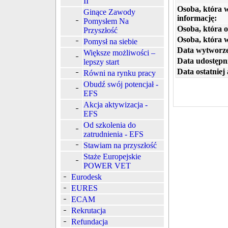
II
Osoba, która 
Ginące Zawody
informację:
Pomysłem Na
Osoba, która o
Przyszłość
Osoba, która 
Pomysł na siebie
Data wytworze
Większe możliwości –
Data udostępni
lepszy start
Data ostatniej 
Równi na rynku pracy
Obudź swój potencjał -
EFS
Akcja aktywizacja -
EFS
Od szkolenia do
zatrudnienia - EFS
Stawiam na przyszłość
Staże Europejskie
POWER VET
Eurodesk
EURES
ECAM
Rekrutacja
Refundacja