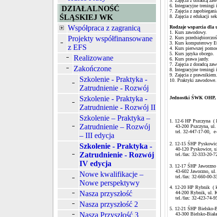
5. Zajęcia z doradcą z
6. Integracyjne treningi
DZIAŁALNOŚĆ
7. Zajęcia z zapobiegani
ŚLĄSKIEJ WK
8. Zajęcia z edukacji sek
Współpraca z zagranicą
Rodzaje wsparcia dla 
1. Kurs zawodowy.
Projekty współfinansowane
2. Kurs przedsiębiorczoś
3. Kurs komputerowy
z EFS
4. Kurs pierwszej pomo
5. Kurs języka obcego.
Realizowane
6. Kurs prawa jazdy.
7. Zajęcia z doradcą z
Zakończone
8. Integracyjne treningi
9. Zajęcia z prawnikiem
Szkolenie - Praktyka -
10. Praktyki zawodowe
Zatrudnienie - Rozwój
Szkolenie - Praktyka -
Jednostki ŚWK OHP, kt
Zatrudnienie - Rozwój II
Szkolenie – Praktyka –
1. 12-6 HP Pszczyna ( k
Zatrudnienie – Rozwój
43-200 Pszczyna, ul. 
tel. 32-447-17-00, e
– III edycja
2. 12-15 ŚHP Pyskowice 
Szkolenie - Praktyka -
40-120 Pyskowice, ul
Zatrudnienie - Rozwój
tel./fax: 32-333-20-72
IV edycja
3. 12-17 ŚHP Jaworzno (
43-602 Jaworzno, ul. 
Nowe kwalifikacje –
tel./fax: 32-660-00-33
Nowe perspektywy
4. 12-20 HP Rybnik ( k
Nasza przyszłość
44-200 Rybnik, ul. Kl
tel./fax: 32-423-74-95
Nasza przyszłość 2
5. 12-21 ŚHP Bielsko-Bi
Nasza Przyszłość 3
43-300 Bielsko-Biała 