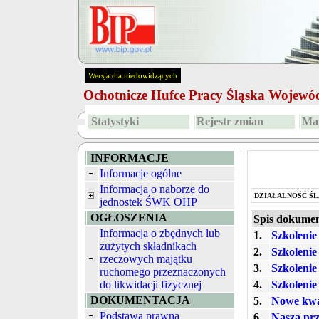
Wersja dla niedowidzących
Ochotnicze Hufce Pracy Śląska Wojew
Statystyki
Rejestr zmian
Map
INFORMACJE
Informacje ogólne
Informacja o naborze do
DZIAŁALNOŚĆ ŚL
jednostek ŚWK OHP
OGŁOSZENIA
Spis dokume
Informacja o zbędnych lub
1.
Szkolenie
zużytych składnikach
2.
Szkolenie
rzeczowych majątku
3.
Szkolenie
ruchomego przeznaczonych
do likwidacji fizycznej
4.
Szkolenie
DOKUMENTACJA
5.
Nowe kwa
Podstawa prawna
6.
Nasza prz