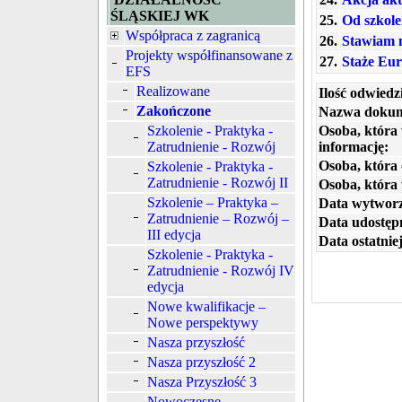
ŚLĄSKIEJ WK
25.
Od szkole
Współpraca z zagranicą
26.
Stawiam n
Projekty współfinansowane z
27.
Staże Eu
EFS
Realizowane
Ilość odwiedz
Zakończone
Nazwa dokum
Szkolenie - Praktyka -
Osoba, która
Zatrudnienie - Rozwój
informację:
Osoba, która 
Szkolenie - Praktyka -
Zatrudnienie - Rozwój II
Osoba, która
Szkolenie – Praktyka –
Data wytworz
Zatrudnienie – Rozwój –
Data udostępn
III edycja
Data ostatniej
Szkolenie - Praktyka -
Zatrudnienie - Rozwój IV
edycja
Nowe kwalifikacje –
Nowe perspektywy
Nasza przyszłość
Nasza przyszłość 2
Nasza Przyszłość 3
Nowoczesne