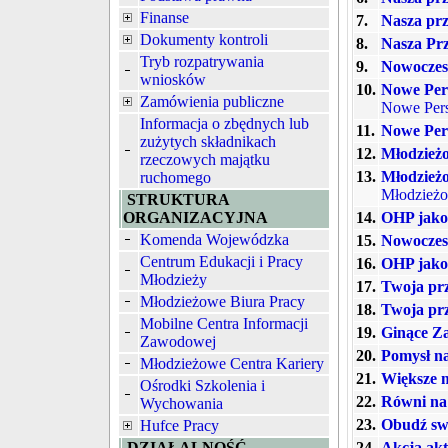
Finanse
7.
Nasza prz
Dokumenty kontroli
8.
Nasza Prz
Tryb rozpatrywania
9.
Nowoczes
wniosków
10.
Nowe Per
Zamówienia publiczne
Nowe Per
Informacja o zbędnych lub
11.
Nowe Per
zużytych składnikach
12.
Młodzież
rzeczowych majątku
13.
Młodzież
ruchomego
Młodzieżo
STRUKTURA
ORGANIZACYJNA
14.
OHP jako 
Komenda Wojewódzka
15.
Nowoczes
Centrum Edukacji i Pracy
16.
OHP jako 
Młodzieży
17.
Twoja prz
Młodzieżowe Biura Pracy
18.
Twoja prz
Mobilne Centra Informacji
19.
Ginące Z
Zawodowej
20.
Pomysł na
Młodzieżowe Centra Kariery
21.
Większe m
Ośrodki Szkolenia i
22.
Równi na
Wychowania
23.
Obudź swó
Hufce Pracy
DZIAŁALNOŚĆ
24.
Akcja akt