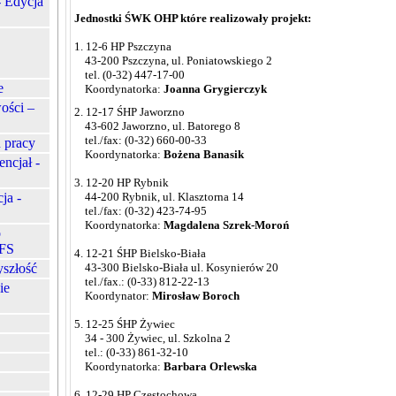
- Edycja
Jednostki ŚWK OHP które realizowały projekt:
1. 12-6 HP Pszczyna
43-200 Pszczyna, ul. Poniatowskiego 2
tel. (0-32) 447-17-00
e
Koordynatorka:
Joanna Grygierczyk
ości –
2. 12-17 ŚHP Jaworzno
43-602 Jaworzno, ul. Batorego 8
tel./fax: (0-32) 660-00-33
 pracy
Koordynatorka:
Bożena Banasik
ncjał -
3. 12-20 HP Rybnik
ja -
44-200 Rybnik, ul. Klasztorna 14
tel./fax: (0-32) 423-74-95
Koordynatorka:
Magdalena Szrek-Moroń
o
EFS
4. 12-21 ŚHP Bielsko-Biała
yszłość
43-300 Bielsko-Biała ul. Kosynierów 20
tel./fax.: (0-33) 812-22-13
ie
Koordynator:
Mirosław Boroch
5. 12-25 ŚHP Żywiec
34 - 300 Żywiec, ul. Szkolna 2
tel.: (0-33) 861-32-10
Koordynatorka:
Barbara Orlewska
6. 12-29 HP Częstochowa