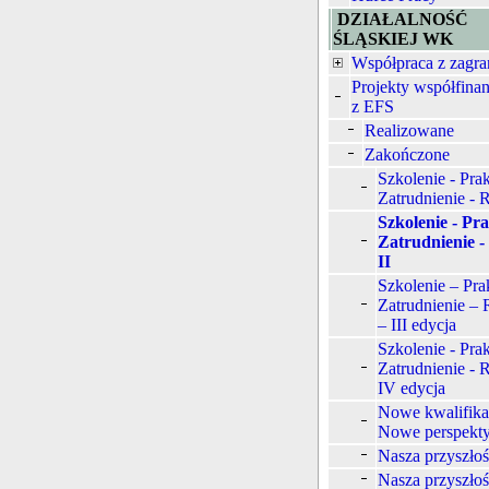
DZIAŁALNOŚĆ
ŚLĄSKIEJ WK
Współpraca z zagra
Projekty współfina
z EFS
Realizowane
Zakończone
Szkolenie - Prak
Zatrudnienie -
Szkolenie - Pr
Zatrudnienie 
II
Szkolenie – Pra
Zatrudnienie –
– III edycja
Szkolenie - Prak
Zatrudnienie -
IV edycja
Nowe kwalifika
Nowe perspekt
Nasza przyszło
Nasza przyszłoś