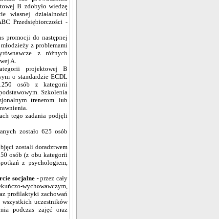
ktowej B zdobyło wiedzę
ie własnej działalności
BC Przedsiębiorczości -
s promocji do następnej
y młodzieży z problemami
wyrównawcze z różnych
wej A.
egorii projektowej B
wym o standardzie ECDL
 1250 osób z kategorii
 podstawowym. Szkolenia
sjonalnym trenerom lub
awnienia.
ch tego zadania podjęli
wanych zostało 625 osób
bjęci zostali doradztwem
0 osób (z obu kategorii
spotkań z psychologiem,
cie socjalne
- przez cały
piekuńczo-wychowawczym,
raz profilaktyki zachowań
o wszystkich uczestników
nia podczas zajęć oraz