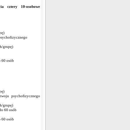
ia cztery 10-osobowe
pę)
u psychofizycznego
 h/grupę)
o 60 osób
pę)
ozwoju psychofizycznego
 h/grupę)
oło 60 osób
o 60 osób