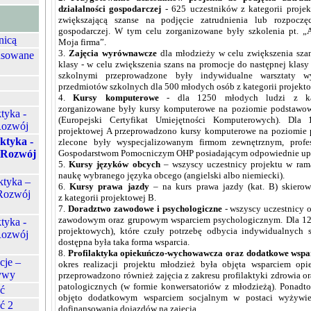
działalno
ś
ci gospodarczej
- 625 uczestników z kategorii proje
zwiększającą szanse na podjęcie zatrudnienia lub rozpoczęc
gospodarczej. W tym celu zorganizowane były szkolenia pt. „A
nicą
Moja firma”.
3.
Zaj
ę
cia wyrównawcze
dla młodzieży w celu zwiększenia szan
nsowane
klasy - w celu zwiększenia szans na promocje do następnej klas
szkolnymi przeprowadzone były indywidualne warsztaty 
przedmiotów szkolnych dla 500 młodych osób z kategorii projekto
4.
Kursy komputerowe
- dla 1250 młodych ludzi z kat
zorganizowane były kursy komputerowe na poziomie podstawo
tyka -
(Europejski Certyfikat Umiejętności Komputerowych). Dla
 Rozwój
projektowej A przeprowadzono kursy komputerowe na poziomie
aktyka -
zlecone były wyspecjalizowanym firmom zewnętrznym, profe
- Rozwój
Gospodarstwom Pomocniczym OHP posiadającym odpowiednie upr
5.
Kursy j
ę
zyków obcych
– wszyscy uczestnicy projektu w rama
naukę wybranego języka obcego (angielski albo niemiecki).
ktyka –
6.
Kursy prawa jazdy
– na kurs prawa jazdy (kat. B) skiero
 Rozwój
z kategorii projektowej B.
7.
Doradztwo zawodowe i psychologiczne
- wszyscy uczestnicy o
zawodowym oraz grupowym wsparciem psychologicznym. Dla 125
tyka -
projektowych), które czuły potrzebę odbycia indywidualnych 
 Rozwój
dostępna była taka forma wsparcia.
8.
Profilaktyka opieku
ń
czo-wychowawcza oraz dodatkowe wspar
cje –
okres realizacji projektu młodzież była objęta wsparciem o
ywy
przeprowadzono również zajęcia z zakresu profilaktyki zdrowia o
patologicznych (w formie konwersatoriów z młodzieżą). Ponadt
ść
objęto dodatkowym wsparciem socjalnym w postaci wyżywie
ć 2
dofinansowania dojazdów na zajęcia.