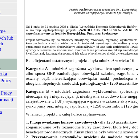
Projekt współfinansowany ze środków Unii Europejskiej
i
w ramach Europejskiego Funduszu Społecznego.
Od 1 maja do 31 grudnia 2009 r. Śląska Wojewódzka Komenda Ochotniczych Hufców P
w realizacji ogólnopolskiego projektu
„SZKOLENIE- PRAKTYKA- ZATRUDNI
zne
współfinansowany ze środków Europejskiego Funduszu Społecznego.
ych lub
Projekt adresowany był do młodzieży nieaktywnej zawodowo, zagrożonej wykluczeniem
ch
która pochodziła z rodzin wielodzietnych, środowisk zagrożonych demoralizacją, niepe
ograniczenia materialne i środowiskowe uniemożliwiały jej uzyskanie umiejętności i kwali
u
życiowy w stosunku do rówieśników; młodzież ta nie posiadała kwalifikacji zawodowy
kwalifikacjami, lecz pragnęła poszerzyć ich zakres o kolejne specjalności zwiększające szan
Beneficjentami ostatecznymi projektu była młodzież w wieku 16 – 
A
Kategoria A
- młodzież zagrożona wykluczeniem społecznym, w
zka
albo spoza OHP, zaniedbująca obowiązki szkolne, zagrożona 
oświaty bądź nierealizująca obowiązku nauki, pochodząca z 
 Pracy
ubogich, niepełnych, środowisk patologicznych - 1250 uczestnikó
Kategoria B
- młodzież zagrożona wykluczeniem społeczny
 Pracy
nieucząca się i niepracująca, tj. nieaktywna zawodowo (nie mogą
ormacji
zarejestrowane w PUP), wymagająca wsparcia w zakresie aktywizac
rynku pracy oraz integracji społecznej - 1250 uczestników (125 gr
a
W ramach projektu w całej Polsce zaplanowano:
1.
Przeprowadzenie kursów zawodowych
- dla 1250 uczestników 
zorganizowane były różnorodne kursy zawodowe, które były dob
beneficjentów ostatecznych. Kursy zlecane były wyspecjalizowa
2.
Przygotowanie uczestników projektu do podj
ę
cia zatrud