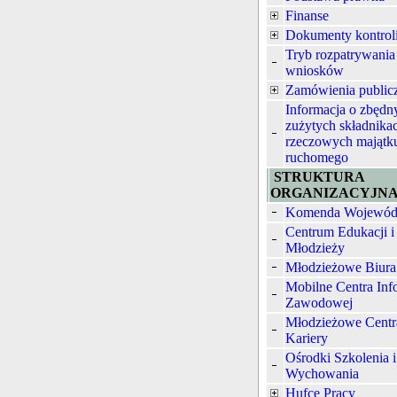
Finanse
Dokumenty kontrol
Tryb rozpatrywania
wniosków
Zamówienia public
Informacja o zbędn
zużytych składnika
rzeczowych majątk
ruchomego
STRUKTURA
ORGANIZACYJN
Komenda Wojewód
Centrum Edukacji i
Młodzieży
Młodzieżowe Biura
Mobilne Centra Inf
Zawodowej
Młodzieżowe Centr
Kariery
Ośrodki Szkolenia i
Wychowania
Hufce Pracy