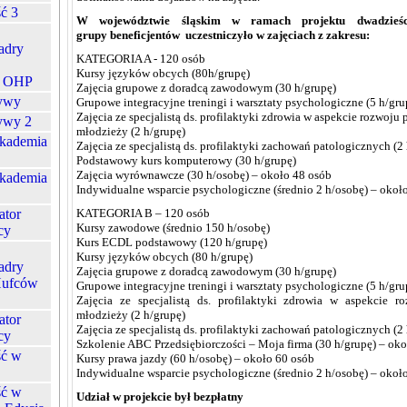
ć 3
W województwie śląskim w ramach projektu dwadzieśc
grupy beneficjentów uczestniczyło w zajęciach z zakresu:
adry
KATEGORIA A - 120 osób
Kursy języków obcych (80h/grupę)
j OHP
Zajęcia grupowe z doradcą zawodowym (30 h/grupę)
ywy
Grupowe integracyjne treningi i warsztaty psychologiczne (5 h/gru
Zajęcia ze specjalistą ds. profilaktyki zdrowia w aspekcie rozwoj
ywy 2
młodzieży (2 h/grupę)
kademia
Zajęcia ze specjalistą ds. profilaktyki zachowań patologicznych (2
Podstawowy kurs komputerowy (30 h/grupę)
Zajęcia wyrównawcze (30 h/osobę) – około 48 osób
kademia
Indywidualne wsparcie psychologiczne (średnio 2 h/osobę) – okoł
ator
KATEGORIA B – 120 osób
Kursy zawodowe (średnio 150 h/osobę)
cy
Kurs ECDL podstawowy (120 h/grupę)
Kursy języków obcych (80 h/grupę)
adry
Zajęcia grupowe z doradcą zawodowym (30 h/grupę)
Hufców
Grupowe integracyjne treningi i warsztaty psychologiczne (5 h/gru
Zajęcia ze specjalistą ds. profilaktyki zdrowia w aspekcie r
młodzieży (2 h/grupę)
ator
Zajęcia ze specjalistą ds. profilaktyki zachowań patologicznych (2
cy
Szkolenie ABC Przedsiębiorczości – Moja firma (30 h/grupę) – ok
ść w
Kursy prawa jazdy (60 h/osobę) – około 60 osób
Indywidualne wsparcie psychologiczne (średnio 2 h/osobę) – okoł
ść w
Udział w projekcie był bezpłatny