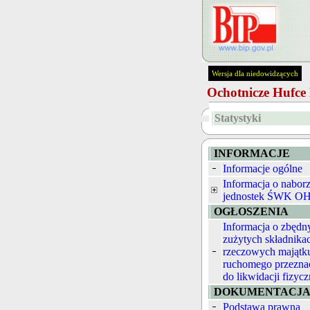
Wersja dla niedowidzących
Ochotnicze Hufc
Statystyki
INFORMACJE
Informacje ogólne
Informacja o nabor
jednostek ŚWK O
OGŁOSZENIA
Informacja o zbędn
zużytych składnika
rzeczowych majątk
ruchomego przezna
do likwidacji fizycz
DOKUMENTACJ
Podstawa prawna