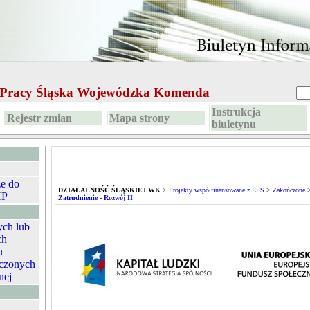
e Pracy Śląska Wojewódzka Komenda
Instrukcja
Rejestr zmian
Mapa strony
biuletynu
ze do
DZIAŁALNOŚĆ ŚLĄSKIEJ WK
>
Projekty współfinansowane z EFS
>
Zakończone
HP
Zatrudnienie - Rozwój II
ych lub
ch
u
czonych
nej
A