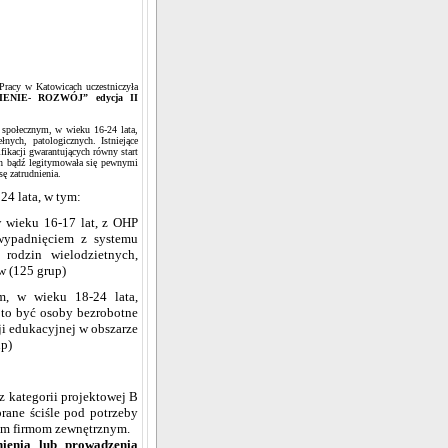
racy w Katowicach uczestniczyła
ENIE- ROZWÓJ” edycja II
 społecznym, w wieku 16-24 lata,
łnych, patologicznych. Istniejące
fikacji gwarantujących równy start
ch bądź legitymowała się pewnymi
sę zatrudnienia.
24 lata, w tym:
 wieku 16-17 lat, z OHP
wypadnięciem z systemu
rodzin wielodzietnych,
w (125 grup)
m, w wieku 18-24 lata,
 to być osoby bezrobotne
ji edukacyjnej w obszarze
up)
z kategorii projektowej B
rane ściśle pod potrzeby
nym firmom zewnętrznym.
nienia lub prowadzenia