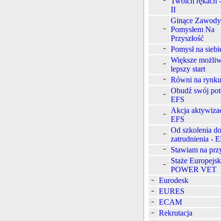
Twoich rękach 
II
Ginące Zawody
Pomysłem Na
Przyszłość
Pomysł na siebi
Większe możliw
lepszy start
Równi na rynku
Obudź swój pote
EFS
Akcja aktywizac
EFS
Od szkolenia d
zatrudnienia - 
Stawiam na prz
Staże Europejsk
POWER VET
Eurodesk
EURES
ECAM
Rekrutacja