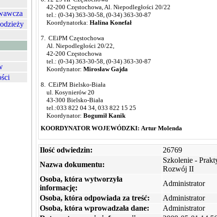
42-200 Częstochowa, Al. Niepodległości 20/22
owawcza
tel.: (0-34) 363-30-58, (0-34) 363-30-87
Koordynatorka:
Halina Konefał
łodzieży
7. CEiPM Częstochowa
Al. Niepodległości 20/22,
42-200 Częstochowa
tel.: (0-34) 363-30-58, (0-34) 363-30-87
w
Koordynator:
Mirosław Gajda
ości
8. CEiPM Bielsko-Biała
ul. Kosynierów 20
43-300 Bielsko-Biała
tel.:033 822 04 34, 033 822 15 25
Koordynator:
Bogumił Kanik
KOORDYNATOR WOJEWÓDZKI:
Artur Molenda
Ilość odwiedzin:
26769
Szkolenie - Prakt
Nazwa dokumentu:
Rozwój II
Osoba, która wytworzyła
Administrator
informację:
Osoba, która odpowiada za treść:
Administrator
Osoba, która wprowadzała dane:
Administrator