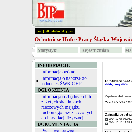
Wersja dla niedowidzących
Ochotnicze Hufce Pracy Śląska Wojew
Statystyki
Rejestr zmian
Map
INFORMACJE
Informacje ogólne
Informacja o naborze do
DOKUMENTACJA
jednostek ŚWK OHP
elektrycznej 2025r.
OGŁOSZENIA
Informacja o zbędnych lub
Zapytanie ofertowe na
zużytych składnikach
Znak ŚWK.KZA.273.
rzeczowych majątku
ruchomego przeznaczonych
Załączniki do pobra
do likwidacji fizycznej
2024-12-03 09:36:
2024-12-10 15:39:
DOKUMENTACJA
Podstawa prawna