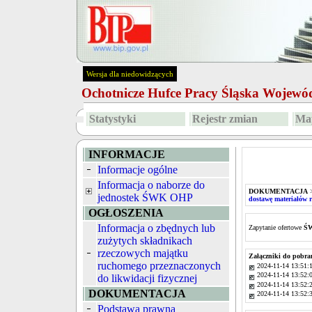
Wersja dla niedowidzących
Ochotnicze Hufce Pracy Śląska Wojew
Statystyki
Rejestr zmian
Map
INFORMACJE
Informacje ogólne
Informacja o naborze do
DOKUMENTACJA
jednostek ŚWK OHP
dostawę materiałów
OGŁOSZENIA
Informacja o zbędnych lub
Zapytanie ofertowe
ŚW
zużytych składnikach
rzeczowych majątku
Załączniki do pobra
ruchomego przeznaczonych
2024-11-14 13:51:
2024-11-14 13:52:
do likwidacji fizycznej
2024-11-14 13:52:
DOKUMENTACJA
2024-11-14 13:52:
Podstawa prawna