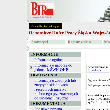
Wersja dla niedowidzących
Ochotnicze Hufce Pracy Śląska Wojew
Statystyki
Rejestr zmian
Map
INFORMACJE
Informacje ogólne
Informacja o naborze do
DOKUMENTACJA
jednostek ŚWK OHP
fryzjerskiego
OGŁOSZENIA
Informacja o zbędnych lub
Zapytanie ofertowe - 
zużytych składnikach
Znak postępowania 
rzeczowych majątku
ruchomego przeznaczonych
Załączniki do pobra
do likwidacji fizycznej
2024-11-06 11:01:
2024-11-15 10:26:
DOKUMENTACJA
Podstawa prawna