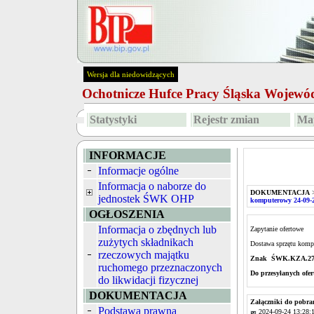
Wersja dla niedowidzących
Ochotnicze Hufce Pracy Śląska Wojew
Statystyki
Rejestr zmian
Map
INFORMACJE
Informacje ogólne
Informacja o naborze do
DOKUMENTACJA
jednostek ŚWK OHP
komputerowy 24-09-
OGŁOSZENIA
Informacja o zbędnych lub
Zapytanie ofertowe
zużytych składnikach
Dostawa sprzętu komp
rzeczowych majątku
Znak ŚWK.KZA.273
ruchomego przeznaczonych
Do przesyłanych ofe
do likwidacji fizycznej
DOKUMENTACJA
Załączniki do pobra
Podstawa prawna
2024-09-24 13:28: