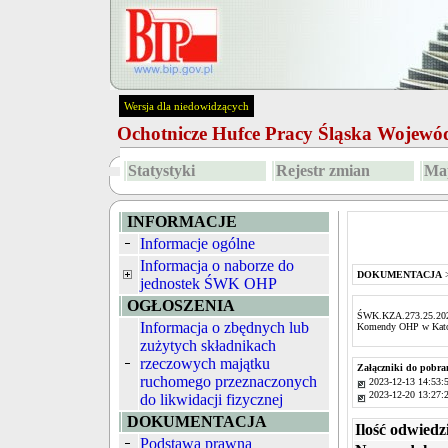
Wersja dla niedowidzących
Ochotnicze Hufce Pracy Śląska Wojew
Statystyki
Rejestr zmian
Map
INFORMACJE
Informacje ogólne
Informacja o naborze do
DOKUMENTACJA
jednostek ŚWK OHP
OGŁOSZENIA
ŚWK.KZA.273.25.2023 -
Informacja o zbędnych lub
Komendy OHP w Kato
zużytych składnikach
rzeczowych majątku
Załączniki do pobra
ruchomego przeznaczonych
2023-12-13 14:53:
2023-12-20 13:27:
do likwidacji fizycznej
DOKUMENTACJA
Ilość odwiedz
Podstawa prawna