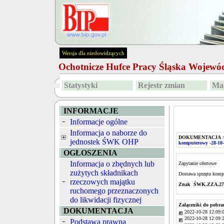
Wersja dla niedowidzących
Ochotnicze Hufce Pracy Śląska Wojew
Statystyki
Rejestr zmian
Map
INFORMACJE
Informacje ogólne
Informacja o naborze do
DOKUMENTACJA
jednostek ŚWK OHP
komputerowy -28-10
OGŁOSZENIA
Informacja o zbędnych lub
Zapytanie ofertowe
zużytych składnikach
Dostawa sprzętu komp
rzeczowych majątku
Znak ŚWK.ZZA.273
ruchomego przeznaczonych
do likwidacji fizycznej
Załączniki do pobra
DOKUMENTACJA
2022-10-28 12:09:
2022-10-28 12:09:
Podstawa prawna