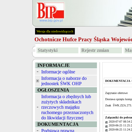
Wersja dla niedowidzących
Ochotnicze Hufce Pracy Śląska Wojew
Statystyki
Rejestr zmian
Map
INFORMACJE
Informacje ogólne
Informacja o naborze do
DOKUMENTACJA
jednostek ŚWK OHP
OGŁOSZENIA
Zapytanie ofertowe
Informacja o zbędnych lub
Dostawa sprzętu komp
zużytych składnikach
Znak ŚWK.ZZA.273.
rzeczowych majątku
ruchomego przeznaczonych
do likwidacji fizycznej
Załączniki do pobra
2020-07-07 08:54:
DOKUMENTACJA
2020-06-25 11:25:
2020-06-25 11:24:
Podstawa prawna