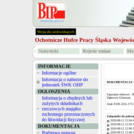
Wersja dla niedowidzących
Ochotnicze Hufce Pracy Śląska Wojew
Statystyki
Rejestr zmian
Map
INFORMACJE
Informacje ogólne
Informacja o naborze do
DOKUMENTACJA
jednostek ŚWK OHP
OGŁOSZENIA
Zapytanie ofertowe -
Informacja o zbędnych lub
Dąbrowie Górniczej.
zużytych składnikach
Znak ŚWK.ZZA.273.1
rzeczowych majątku
ruchomego przeznaczonych
Załączniki do pobra
do likwidacji fizycznej
2020-08-12 12:04:
2020-08-12 12:05:
DOKUMENTACJA
2020-08-12 12:06:
Podstawa prawna
2020-08-12 12:06: