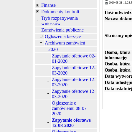
2020-08-21 12:28:
Finanse
Dokumenty kontroli
Ilość odwiedz
Tryb rozpatrywania
Nazwa dokum
wniosków
Zamówienia publiczne
Skrócony opi
Ogłoszenia bieżące
Archiwum zamówień
2020
Osoba, która
Zapytanie ofertowe 02-
informację:
01-2020
Osoba, która 
Zapytanie ofertowe 12-
Osoba, która
03-2020
Data wytworz
Zapytanie ofertowe 12-
Data udostępn
03-2020
Data ostatniej
Zapytanie ofertowe 12-
03-2020
Ogłoszenie o
zamówieniu 08-07-
2020
Zapytanie ofertowe
12-08-2020
Ogłoszenie o