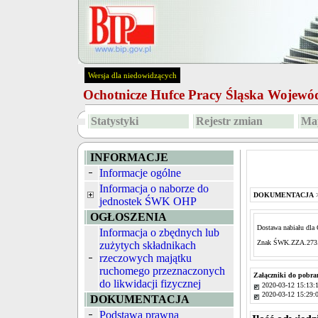
Wersja dla niedowidzących
Ochotnicze Hufce Pracy Śląska Wojew
Statystyki
Rejestr zmian
Map
INFORMACJE
Informacje ogólne
Informacja o naborze do
DOKUMENTACJA
jednostek ŚWK OHP
OGŁOSZENIA
Dostawa nabiału dla
Informacja o zbędnych lub
Znak ŚWK.ZZA.273.
zużytych składnikach
rzeczowych majątku
ruchomego przeznaczonych
Załączniki do pobra
do likwidacji fizycznej
2020-03-12 15:13:
2020-03-12 15:29:
DOKUMENTACJA
Podstawa prawna