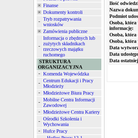
Ilość odwiedz
Finanse
Nazwa dokum
Dokumenty kontroli
Podmiot udos
Tryb rozpatrywania
Osoba, która
wniosków
informację:
Zamówienia publiczne
Osoba, która 
Informacja o zbędnych lub
Osoba, która
zużytych składnikach
Data wytworz
rzeczowych majątku
Data udostępn
ruchomego
Data ostatniej
STRUKTURA
ORGANIZACYJNA
Komenda Wojewódzka
Centrum Edukacji i Pracy
Młodzieży
Młodzieżowe Biura Pracy
Mobilne Centra Informacji
Zawodowej
Młodzieżowe Centra Kariery
Ośrodki Szkolenia i
Wychowania
Hufce Pracy
Hufiec Pracy 12-1