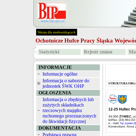
Wersja dla niedowidzących
Ochotnicze Hufce Pracy Śląska Wojew
Statystyki
Rejestr zmian
Map
INFORMACJE
Informacje ogólne
Informacja o naborze do
STRUKTURA ORG
jednostek ŚWK OHP
OGŁOSZENIA
Informacja o zbędnych lub
zużytych składnikach
12-25 Hufiec Pr
rzeczowych majątku
ruchomego przeznaczonych
34-300
ŻYWIEC,
ul
tel/fax. (33) 861-02
do likwidacji fizycznej
e - mail:
hp.zywiec@
Komendant:
Anna 
DOKUMENTACJA
Podstawa prawna