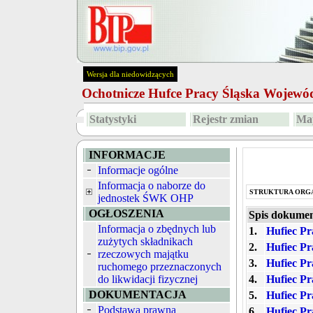
Wersja dla niedowidzących
Ochotnicze Hufce Pracy Śląska Wojew
Statystyki
Rejestr zmian
Map
INFORMACJE
Informacje ogólne
Informacja o naborze do
STRUKTURA ORG
jednostek ŚWK OHP
OGŁOSZENIA
Spis dokume
Informacja o zbędnych lub
1.
Hufiec Pr
zużytych składnikach
2.
Hufiec Pr
rzeczowych majątku
3.
Hufiec Pr
ruchomego przeznaczonych
do likwidacji fizycznej
4.
Hufiec Pr
DOKUMENTACJA
5.
Hufiec Pr
Podstawa prawna
6.
Hufiec Pr