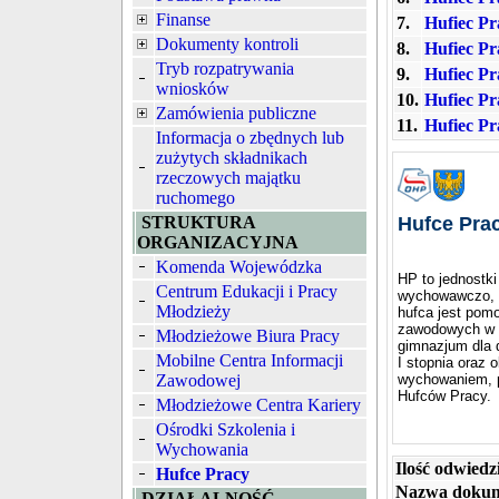
Finanse
7.
Hufiec Pr
Dokumenty kontroli
8.
Hufiec Pr
Tryb rozpatrywania
9.
Hufiec Pr
wniosków
10.
Hufiec Pr
Zamówienia publiczne
11.
Hufiec Pr
Informacja o zbędnych lub
zużytych składnikach
rzeczowych majątku
ruchomego
STRUKTURA
Hufce Pra
ORGANIZACYJNA
Komenda Wojewódzka
HP to jednostk
Centrum Edukacji i Pracy
wychowawczo, ni
Młodzieży
hufca jest pomo
zawodowych w ra
Młodzieżowe Biura Pracy
gimnazjum dla d
Mobilne Centra Informacji
I stopnia oraz 
Zawodowej
wychowaniem, pr
Hufców Pracy.
Młodzieżowe Centra Kariery
Ośrodki Szkolenia i
Wychowania
Ilość odwiedz
Hufce Pracy
Nazwa dokum
DZIAŁALNOŚĆ