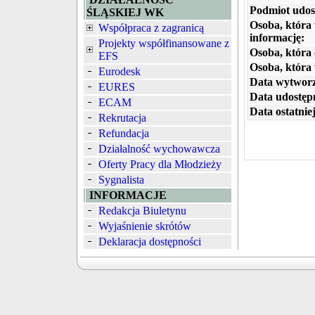
Podmiot udos
ŚLĄSKIEJ WK
Osoba, która
Współpraca z zagranicą
informację:
Projekty współfinansowane z
Osoba, która 
EFS
Osoba, która
Eurodesk
Data wytworz
EURES
Data udostępn
ECAM
Data ostatniej
Rekrutacja
Refundacja
Działalność wychowawcza
Oferty Pracy dla Młodzieży
Sygnalista
INFORMACJE
Redakcja Biuletynu
Wyjaśnienie skrótów
Deklaracja dostępności