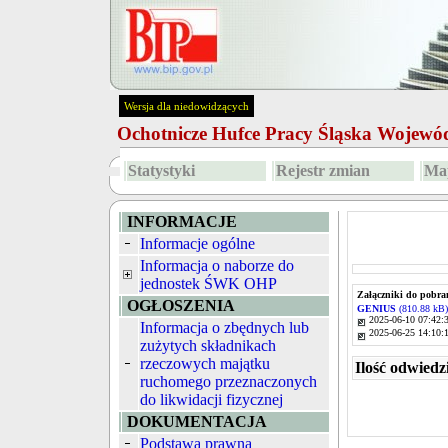
Wersja dla niedowidzących
Ochotnicze Hufce Pracy Śląska Wojew
Statystyki
Rejestr zmian
Map
INFORMACJE
Informacje ogólne
Informacja o naborze do
jednostek ŚWK OHP
Załączniki do pobra
OGŁOSZENIA
GENIUS
(810.88 kB)
2025-06-10 07:42:
Informacja o zbędnych lub
2025-06-25 14:10:
zużytych składnikach
rzeczowych majątku
Ilość odwiedz
ruchomego przeznaczonych
do likwidacji fizycznej
DOKUMENTACJA
Podstawa prawna