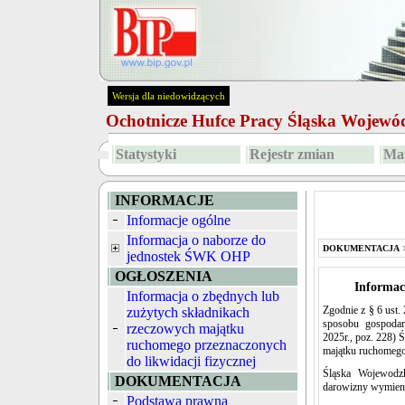
Wersja dla niedowidzących
Ochotnicze Hufce Pracy Śląska Wojew
Statystyki
Rejestr zmian
Map
INFORMACJE
Informacje ogólne
Informacja o naborze do
DOKUMENTACJA
jednostek ŚWK OHP
OGŁOSZENIA
Informac
Informacja o zbędnych lub
Zgodnie z § 6 ust.
zużytych składnikach
sposobu gospoda
rzeczowych majątku
2025r., poz. 228)
ruchomego przeznaczonych
majątku ruchomeg
do likwidacji fizycznej
Śląska Wojewodz
DOKUMENTACJA
darowizny wymieni
Podstawa prawna