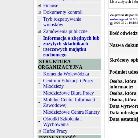
Lista zużytych i z
Finanse
Dokumenty kontroli
Załączniki do pobra
Tryb rozpatrywania
ruchomego
(4.06 MB
2026-05-21 10:19:
wniosków
Zamówienia publiczne
Ilość odwiedz
Informacja o zbędnych lub
zużytych składnikach
Nazwa dokum
rzeczowych majątku
ruchomego
Skrócony opi
STRUKTURA
ORGANIZACYJNA
Podmiot udos
Komenda Wojewódzka
Centrum Edukacji i Pracy
Osoba, która
Młodzieży
informację:
Młodzieżowe Biura Pracy
Osoba, która 
Mobilne Centra Informacji
Osoba, która
Zawodowej
Data wytworz
Młodzieżowe Centra Kariery
Data udostępn
Ośrodki Szkolenia i
Data ostatniej
Wychowania
Hufce Pracy
DZIAŁALNOŚĆ