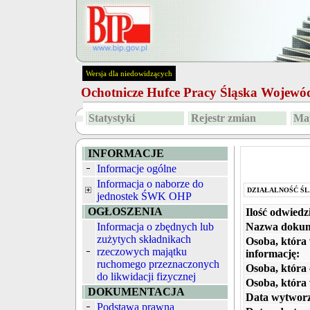
Wersja dla niedowidzących
Ochotnicze Hufce Pracy Śląska Wojew
Statystyki
Rejestr zmian
Map
INFORMACJE
Informacje ogólne
Informacja o naborze do
DZIAŁALNOŚĆ ŚL
jednostek ŚWK OHP
OGŁOSZENIA
Ilość odwiedz
Informacja o zbędnych lub
Nazwa dokum
zużytych składnikach
Osoba, która
rzeczowych majątku
informację:
ruchomego przeznaczonych
Osoba, która 
do likwidacji fizycznej
Osoba, która
DOKUMENTACJA
Data wytworz
Podstawa prawna