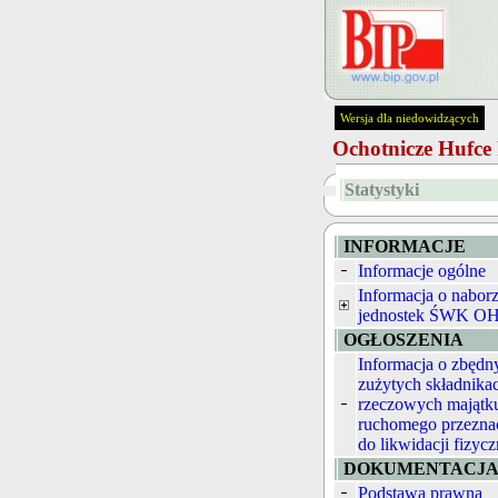
Wersja dla niedowidzących
Ochotnicze Hufc
Statystyki
INFORMACJE
Informacje ogólne
Informacja o nabor
jednostek ŚWK O
OGŁOSZENIA
Informacja o zbędn
zużytych składnika
rzeczowych majątk
ruchomego przezna
do likwidacji fizycz
DOKUMENTACJ
Podstawa prawna