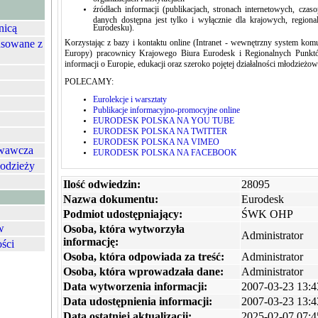
źródłach informacji (publikacjach, stronach internetowych, czaso
danych dostępna jest tylko i wyłącznie dla krajowych, regiona
nicą
Eurodesku).
nsowane z
Korzystając z bazy i kontaktu online (Intranet - wewnętrzny system kom
Europy) pracownicy Krajowego Biura Eurodesk i Regionalnych Punktó
informacji o Europie, edukacji oraz szeroko pojętej działalności młodzieżow
POLECAMY:
Eurolekcje i warsztaty
Publikacje informacyjno-promocyjne online
EURODESK POLSKA NA YOU TUBE
EURODESK POLSKA NA TWITTER
EURODESK POLSKA NA VIMEO
owawcza
EURODESK POLSKA NA FACEBOOK
łodzieży
Ilość odwiedzin:
28095
Nazwa dokumentu:
Eurodesk
Podmiot udostępniający:
ŚWK OHP
w
Osoba, która wytworzyła
Administrator
informację:
ości
Osoba, która odpowiada za treść:
Administrator
Osoba, która wprowadzała dane:
Administrator
Data wytworzenia informacji:
2007-03-23 13:4
Data udostępnienia informacji:
2007-03-23 13:4
Data ostatniej aktualizacji:
2025-02-07 07:4