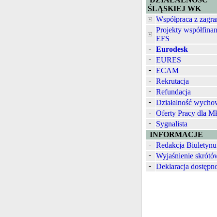
ŚLĄSKIEJ WK
Współpraca z zagra
Projekty współfina
EFS
Eurodesk
EURES
ECAM
Rekrutacja
Refundacja
Działalność wych
Oferty Pracy dla M
Sygnalista
INFORMACJE
Redakcja Biuletynu
Wyjaśnienie skrótó
Deklaracja dostępn