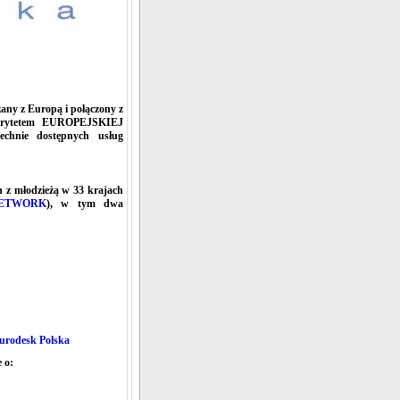
zany z Europą i połączony z
utorytetem EUROPEJSKIEJ
chnie dostępnych usług
 z młodzieżą w 33 krajach
ETWORK
), w tym dwa
Eurodesk Polska
 o: