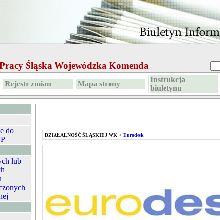
e Pracy Śląska Wojewódzka Komenda
Instrukcja
Rejestr zmian
Mapa strony
biuletynu
ze do
DZIAŁALNOŚĆ ŚLĄSKIEJ WK
>
Eurodesk
HP
ych lub
ch
u
czonych
nej
A