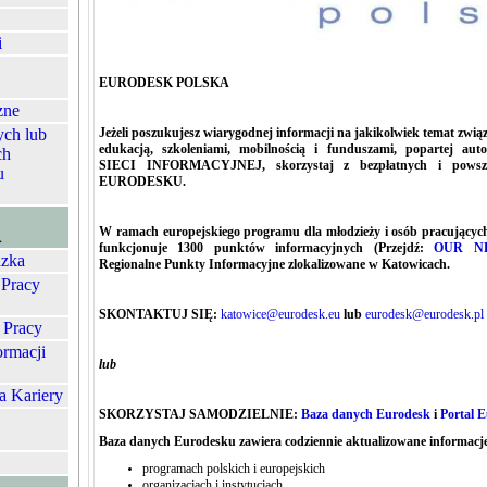
i
EURODESK POLSKA
zne
ych lub
Jeżeli poszukujesz wiarygodnej informacji na jakikolwiek temat zwią
edukacją, szkoleniami, mobilnością i funduszami, popartej a
ch
SIECI INFORMACYJNEJ, skorzystaj z bezpłatnych i powsze
u
EURODESKU.
W ramach europejskiego programu dla młodzieży i osób pracujących
A
funkcjonuje 1300 punktów informacyjnych (Przejdź:
OUR N
zka
Regionalne Punkty Informacyjne zlokalizowane w Katowicach.
 Pracy
SKONTAKTUJ SIĘ:
katowice@eurodesk.eu
lub
eurodesk@eurodesk.pl
 Pracy
ormacji
lub
a Kariery
SKORZYSTAJ SAMODZIELNIE:
Baza danych Eurodesk
i
Portal 
Baza danych Eurodesku zawiera codziennie aktualizowane informacje
programach polskich i europejskich
organizacjach i instytucjach