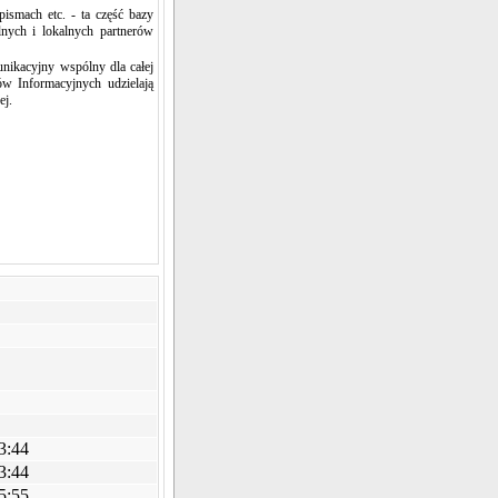
pismach etc. - ta część bazy
lnych i lokalnych partnerów
unikacyjny wspólny dla całej
w Informacyjnych udzielają
ej.
3:44
3:44
5:55