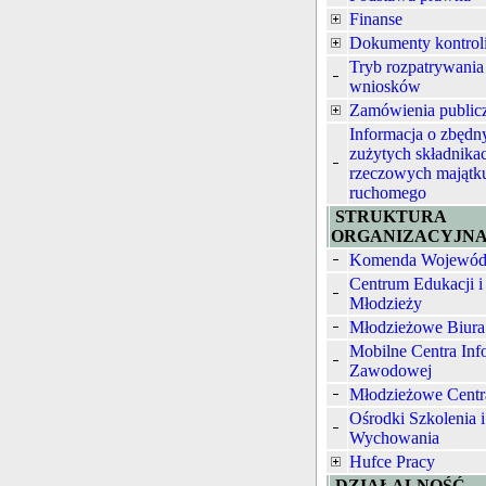
Finanse
Dokumenty kontrol
Tryb rozpatrywania
wniosków
Zamówienia public
Informacja o zbędn
zużytych składnika
rzeczowych majątk
ruchomego
STRUKTURA
ORGANIZACYJN
Komenda Wojewód
Centrum Edukacji i
Młodzieży
Młodzieżowe Biura
Mobilne Centra Inf
Zawodowej
Młodzieżowe Centr
Ośrodki Szkolenia i
Wychowania
Hufce Pracy
DZIAŁALNOŚĆ