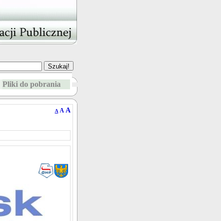
Pliki do pobrania
A
A
A