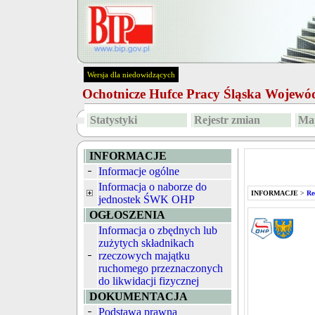
Wersja dla niedowidzących
Ochotnicze Hufce Pracy Śląska Wojew
Statystyki
Rejestr zmian
Map
INFORMACJE
Informacje ogólne
Informacja o naborze do
INFORMACJE
>
Re
jednostek ŚWK OHP
OGŁOSZENIA
Informacja o zbędnych lub
zużytych składnikach
rzeczowych majątku
ruchomego przeznaczonych
do likwidacji fizycznej
DOKUMENTACJA
Podstawa prawna