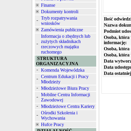
Finanse
Dokumenty kontroli
Tryb rozpatrywania
Ilość odwiedz
wniosków
Nazwa dokum
Zamówienia publiczne
Podmiot udos
Informacja o zbędnych lub
Osoba, która
zużytych składnikach
informację:
rzeczowych majątku
Osoba, która 
ruchomego
Osoba, która
STRUKTURA
Data wytworz
ORGANIZACYJNA
Data udostępn
Komenda Wojewódzka
Data ostatniej
Centrum Edukacji i Pracy
Młodzieży
Młodzieżowe Biura Pracy
Mobilne Centra Informacji
Zawodowej
Młodzieżowe Centra Kariery
Ośrodki Szkolenia i
Wychowania
Hufce Pracy
DZIAŁALNOŚĆ