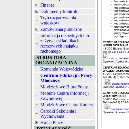
badania i 
Finanse
merytorycz
organizowa
Dokumenty kontroli
organizow
prowadzeni
Tryb rozpatrywania
prowadzeni
organizowa
wniosków
organizowa
przyjmowa
Zamówienia publiczne
wypłacanyc
przygotow
Informacja o zbędnych lub
wynagrodze
zużytych składnikach
CENTRUM EDUKAC
rzeczowych majątku
W BIELSKU BIAŁE
43-300 Bielsko Biał
ruchomego
Tel. (0-33) 822-04-
STRUKTURA
ceipm.bielsko-
Dyrektor:
Agnieszka
ORGANIZACYJNA
CENTRUM EDUKAC
Komenda Wojewódzka
W CZĘSTOCHOWI
42-200 Częstochowa
Centrum Edukacji i Pracy
Tel. (0-34) 363-30-
Młodzieży
ceipm.czest
Młodzieżowe Biura Pracy
Dyrektor:
Mirosław 
Mobilne Centra Informacji
CENTRUM EDUKAC
W KATOWICACH
Zawodowej
40-950 Katowice, u
Tel./fax(0-32) 209-
Młodzieżowe Centra Kariery
ceipm.katowi
Ośrodki Szkolenia i
Dyrektor:
Joanna G
Wychowania
Hufce Pracy
DZIAŁALNOŚĆ