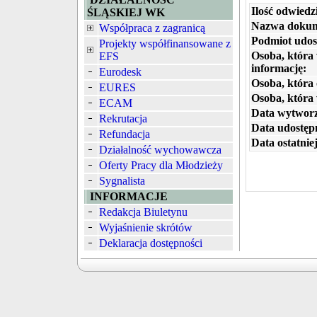
Ilość odwiedz
ŚLĄSKIEJ WK
Nazwa dokum
Współpraca z zagranicą
Podmiot udos
Projekty współfinansowane z
Osoba, która
EFS
informację:
Eurodesk
Osoba, która 
EURES
Osoba, która
ECAM
Data wytworz
Rekrutacja
Data udostępn
Refundacja
Data ostatniej
Działalność wychowawcza
Oferty Pracy dla Młodzieży
Sygnalista
INFORMACJE
Redakcja Biuletynu
Wyjaśnienie skrótów
Deklaracja dostępności