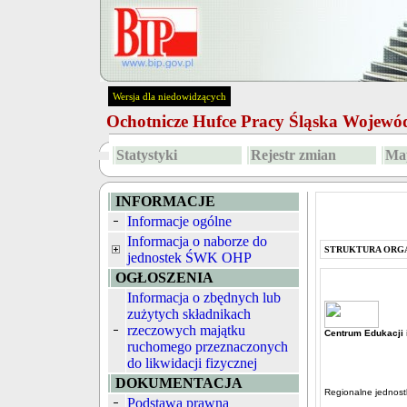
Wersja dla niedowidzących
Ochotnicze Hufce Pracy Śląska Wojew
Statystyki
Rejestr zmian
Map
INFORMACJE
Informacje ogólne
Informacja o naborze do
STRUKTURA ORG
jednostek ŚWK OHP
OGŁOSZENIA
Informacja o zbędnych lub
zużytych składnikach
rzeczowych majątku
Centrum Edukacji 
ruchomego przeznaczonych
do likwidacji fizycznej
DOKUMENTACJA
Regionalne jednostk
Podstawa prawna