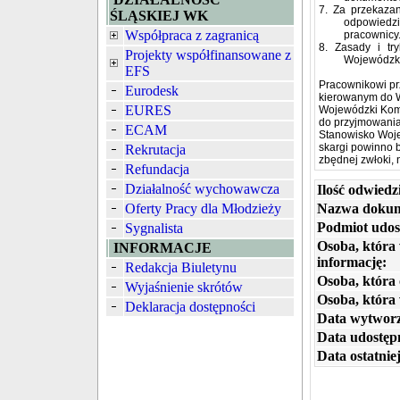
7. Za przekazan
ŚLĄSKIEJ WK
odpowiedzi
Współpraca z zagranicą
pracownicy
8. Zasady i tr
Projekty współfinansowane z
Wojewódzk
EFS
Pracownikowi pr
Eurodesk
kierowanym do
EURES
Wojewódzki Kome
do przyjmowania 
ECAM
Stanowisko Woj
skargi powinno 
Rekrutacja
zbędnej zwłoki, 
Refundacja
Działalność wychowawcza
Ilość odwiedz
Oferty Pracy dla Młodzieży
Nazwa dokum
Podmiot udos
Sygnalista
Osoba, która
INFORMACJE
informację:
Redakcja Biuletynu
Osoba, która 
Wyjaśnienie skrótów
Osoba, która
Deklaracja dostępności
Data wytworz
Data udostępn
Data ostatniej