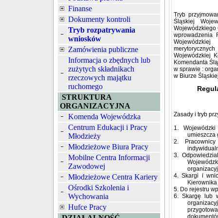
Finanse
Tryb przyjmowan
Dokumenty kontroli
Śląskiej Woj
Wojewódzkiego O
Tryb rozpatrywania
wprowadzenia R
wniosków
Wojewódzkiej
Zamówienia publiczne
merytorycznyc
Wojewódzkiej K
Informacja o zbędnych lub
Komendanta Ślą
zużytych składnikach
w sprawie : orga
w Biurze Śląski
rzeczowych majątku
ruchomego
Regul
STRUKTURA
ORGANIZACYJNA
Zasady i tryb pr
Komenda Wojewódzka
Centrum Edukacji i Pracy
1. Wojewódzki
umieszcza g
Młodzieży
2. Pracownicy
Młodzieżowe Biura Pracy
indywidual
3. Odpowiedzia
Mobilne Centra Informacji
Wojewódzki
Zawodowej
organizacy
4. Skargi i wni
Młodzieżowe Centra Kariery
Kierownika
Ośrodki Szkolenia i
5. Do rejestru w
Wychowania
6. Skargę lub 
organizac
Hufce Pracy
przygotow
dokumentó
DZIAŁALNOŚĆ