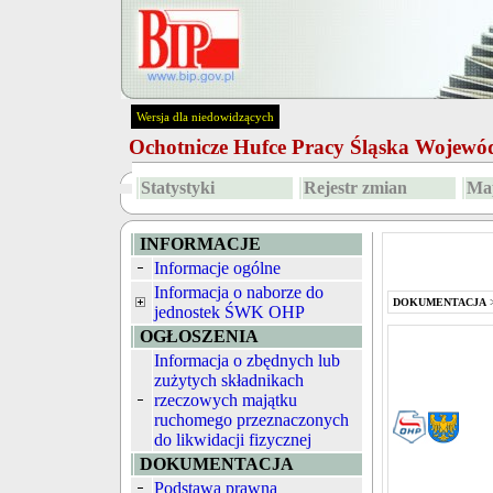
Wersja dla niedowidzących
Ochotnicze Hufce Pracy Śląska Wojew
Statystyki
Rejestr zmian
Map
INFORMACJE
Informacje ogólne
Informacja o naborze do
DOKUMENTACJA
jednostek ŚWK OHP
OGŁOSZENIA
Informacja o zbędnych lub
zużytych składnikach
rzeczowych majątku
ruchomego przeznaczonych
do likwidacji fizycznej
DOKUMENTACJA
Podstawa prawna