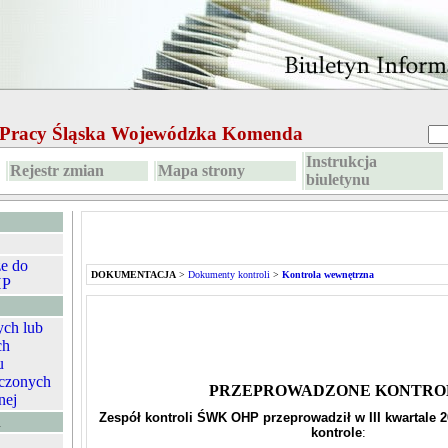
e Pracy Śląska Wojewódzka Komenda
Instrukcja
Rejestr zmian
Mapa strony
biuletynu
ze do
DOKUMENTACJA
>
Dokumenty kontroli
>
Kontrola wewnętrzna
HP
ych lub
ch
u
czonych
PRZEPROWADZONE KONTRO
nej
Zespół kontroli ŚWK OHP przeprowadził w III kwartale 
A
kontrole
: