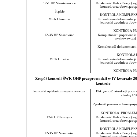
12-1 HP Siemianowice
Działalność Hufca Pracy (wg
kontroli oraz obowią
Śląskie
KONTROLA KOMPLEKS
MCK Chorzów
Prowadzenie dokumentacji z
jednostki zgodnie z obow
KONTROLA P
12-35 HP Sosnowiec
Kompletność i poprawność
wychowawczej 
Kompletność dokumentacji 
KONTROLA 
MCK Gliwice
Prowadzenie dokumentacji z
jednostki zgodnie z obow
KONTROLA P
Zespół kontroli ŚWK OHP przeprowadził w IV kwartale 20
kontrole
:
Jednostki opiekuńczo-wychowawcze
Efektywność rekrutacji podst
szkolny 20
Zgodność procesu z obowiązują
KONTROLA PROBLEM
12-6 HP Pszczyna
Działalność Hufca Pracy (wg
kontroli oraz obowią
KONTROLA KOMPLEKS
12-35 HP Sosnowiec
Działalność Hufca Pracy (wg
kontroli oraz obowią