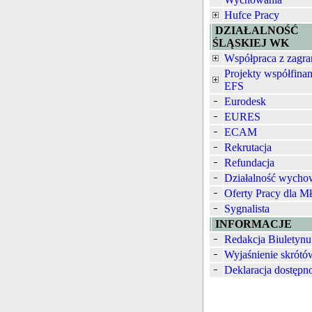
Hufce Pracy
DZIAŁALNOŚĆ
ŚLĄSKIEJ WK
Współpraca z zagra
Projekty współfina
EFS
Eurodesk
EURES
ECAM
Rekrutacja
Refundacja
Działalność wych
Oferty Pracy dla M
Sygnalista
INFORMACJE
Redakcja Biuletynu
Wyjaśnienie skrótó
Deklaracja dostępn