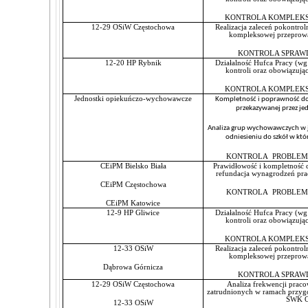
KONTROLA KOMPLEKS
12-29 OSiW Częstochowa
Realizacja zaleceń pokontrol
kompleksowej przeprow
KONTROLA SPRAWDZA
12-20 HP Rybnik
Działalność Hufca Pracy (wg
kontroli oraz obowią
KONTROLA KOMPLEKS
Jednostki opiekuńczo-wychowawcze
Kompletność i poprawność do
przekazywanej przez je
Analiza grup wychowawczych w
odniesieniu do szkół w któr
KONTROLA PROBLEM
CEiPM Bielsko Biała
Prawidłowość i kompletność
refundacja wynagrodzeń pr
CEiPM Częstochowa
KONTROLA PROBLEM
CEiPM Katowice
12-9 HP Gliwice
Działalność Hufca Pracy (wg
kontroli oraz obowią
KONTROLA KOMPLEKS
12-33 OSiW
Realizacja zaleceń pokontrol
kompleksowej przeprow
Dąbrowa Górnicza
KONTROLA SPRAWDZA
12-29 OSiW Częstochowa
Analiza frekwencji pra
zatrudnionych w ramach przy
ŚWK 
12-33 OSiW