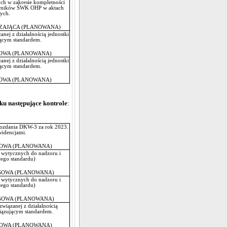
ych w zakresie kompletności
wników ŚWK OHP w aktach
ych.
JĄCA (PLANOWANA)
nej z działalnością jednostki
ącym standardem.
OWA (PLANOWANA)
nej z działalnością jednostki
ącym standardem.
OWA (PLANOWANA)
ku następujące kontrole
:
wozdania DKW-3 za rok 2023.
widencjami.
OWA (PLANOWANA)
 wytycznych do nadzoru i
zującego standardu)
OWA (PLANOWANA)
 wytycznych do nadzoru i
zującego standardu)
OWA (PLANOWANA)
wiązanej z działalnością
iązującym standardem.
OWA (PLANOWANA)