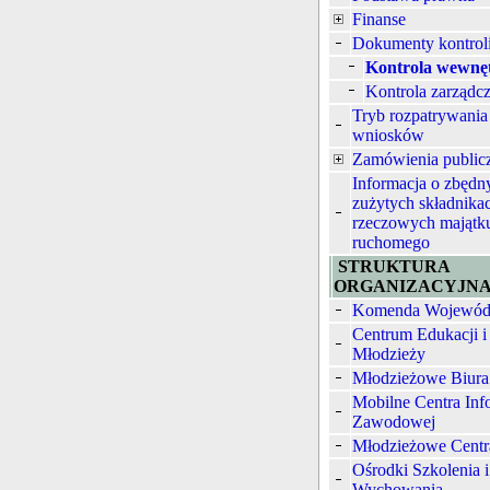
Finanse
Dokumenty kontrol
Kontrola wewnę
Kontrola zarządc
Tryb rozpatrywania
wniosków
Zamówienia public
Informacja o zbędn
zużytych składnika
rzeczowych majątk
ruchomego
STRUKTURA
ORGANIZACYJN
Komenda Wojewód
Centrum Edukacji i
Młodzieży
Młodzieżowe Biura
Mobilne Centra Inf
Zawodowej
Młodzieżowe Centr
Ośrodki Szkolenia i
Wychowania