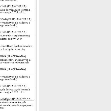
OWA (PLANOWANA)
nych dotyczących kontroli
adzonej w 2022 roku.
JĄCA (PLANOWANA)
 wytycznych do nadzoru i
zującego standardu)
OWA (PLANOWANA)
kumentacji organizacyjnej
dnostki do ŚWK OHP.
 jednostkach dochodzących w
ych uczą się uczestnicy.
OWA (PLANOWANA)
 dokumentów związanych z
acowników młodocianych.
OWA (PLANOWANA)
 wytycznych do nadzoru i
zującego standardu)
OWA (PLANOWANA)
nych dotyczących kontroli
adzonej w 2022 roku.
JĄCA (PLANOWANA)
cowników młodocianych
gotowania zawodowego przez
OHP