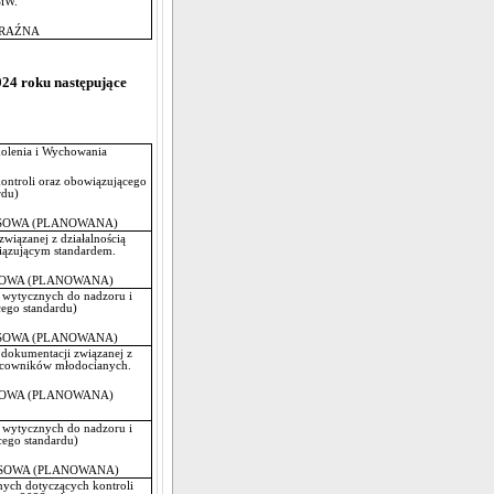
SiW.
RAŹNA
24 roku następujące
kolenia i Wychowania
ontroli oraz obowiązującego
rdu)
OWA (PLANOWANA)
wiązanej z działalnością
iązującym standardem.
OWA (PLANOWANA)
 wytycznych do nadzoru i
zującego standardu)
OWA (PLANOWANA)
dokumentacji związanej z
acowników młodocianych.
OWA (PLANOWANA)
 wytycznych do nadzoru i
zującego standardu)
OWA (PLANOWANA)
nych dotyczących kontroli