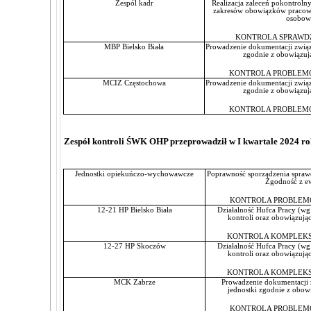
Zespól kadr
Realizacja zaleceń pokontroln
zakresów obowiązków praco
osobow
KONTROLA SPRAWDZA
MBP Bielsko Biała
Prowadzenie dokumentacji związa
zgodnie z obowiązuj
KONTROLA PROBLEM
MCIZ Częstochowa
Prowadzenie dokumentacji związa
zgodnie z obowiązuj
KONTROLA PROBLEM
Zespół kontroli ŚWK OHP przeprowadził w I kwartale 2024 ro
Jednostki opiekuńczo-wychowawcze
Poprawność sporządzenia spra
Zgodność z e
KONTROLA PROBLEM
12-21 HP Bielsko Biała
Działalność Hufca Pracy (wg
kontroli oraz obowią
KONTROLA KOMPLEKS
12-27 HP Skoczów
Działalność Hufca Pracy (wg
kontroli oraz obowią
KONTROLA KOMPLEKS
MCK Zabrze
Prowadzenie dokumentacji z
jednostki zgodnie z obow
KONTROLA PROBLEM