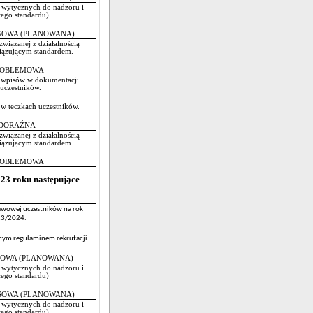
 wytycznych do nadzoru i
zującego standardu)
OWA (PLANOWANA)
wiązanej z działalnością
iązującym standardem.
ROBLEMOWA
 wpisów w dokumentacji
uczestników.
w teczkach uczestników.
DORAŹNA
wiązanej z działalnością
iązującym standardem.
ROBLEMOWA
23 roku następujące
awowej uczestników na rok
23/2024.
cym regulaminem rekrutacji.
OWA (PLANOWANA)
 wytycznych do nadzoru i
zującego standardu)
OWA (PLANOWANA)
 wytycznych do nadzoru i
zującego standardu)