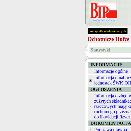
Wersja dla niedowidzących
Ochotnicze Hufc
Statystyki
INFORMACJE
Informacje ogólne
Informacja o nabor
jednostek ŚWK O
OGŁOSZENIA
Informacja o zbędn
zużytych składnika
rzeczowych majątk
ruchomego przezna
do likwidacji fizycz
DOKUMENTACJ
Podstawa prawna