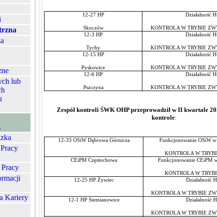
12-27 HP
Działalność H
i
Skoczów
KONTROLA W TRYBIE Z
trzna
12-3 HP
Działalność H
za
Tychy
KONTROLA W TRYBIE Z
12-15 HP
Działalność H
Pyskowice
KONTROLA W TRYBIE Z
zne
12-6 HP
Działalność H
ych lub
Pszczyna
KONTROLA W TRYBIE Z
ch
u
Zespół kontroli ŚWK OHP przeprowadził w II kwartale 20
kontrole
:
A
zka
12-33 OSiW Dąbrowa Górnicza
Funkcjonowanie OSiW w o
 Pracy
KONTROLA W TRYB
CEiPM Częstochowa
Funkcjonowanie CEiPM w 
 Pracy
KONTROLA W TRYB
ormacji
12-25 HP Żywiec
Działalność H
KONTROLA W TRYBIE Z
a Kariery
12-1 HP Siemianowice
Działalność H
KONTROLA W TRYBIE Z