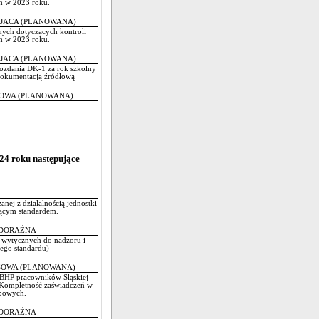
h w 2023 roku.
JACA (PLANOWANA)
nych dotyczących kontroli
h w 2023 roku.
JACA (PLANOWANA)
ozdania DK-1 za rok szkolny
dokumentacją źródłową
OWA (PLANOWANA)
24 roku następujące
nej z działalnością jednostki
ącym standardem.
DORAŹNA
 wytycznych do nadzoru i
zującego standardu)
OWA (PLANOWANA)
e BHP pracowników Śląskiej
Kompletność zaświadczeń w
bowych.
DORAŹNA