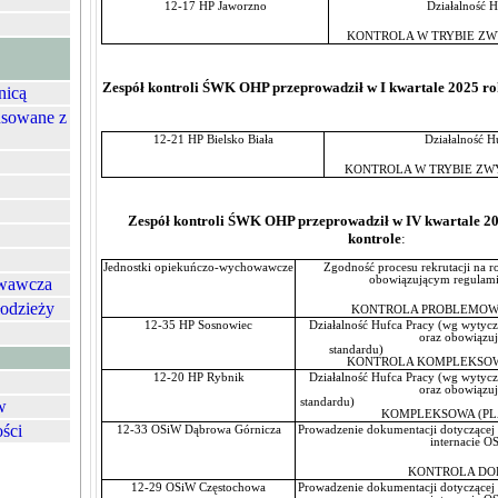
12-17 HP Jaworzno
Działalność H
KONTROLA W TRYBIE Z
Zespół kontroli ŚWK OHP przeprowadził w I kwartale 2025 ro
nicą
nsowane z
12-21 HP Bielsko Biała
Działalność H
KONTROLA W TRYBIE Z
Zespół kontroli ŚWK OHP przeprowadził w IV kwartale 20
kontrole
:
Jednostki opiekuńczo-wychowawcze
Zgodność procesu rekrutacji na 
obowiązującym regulami
owawcza
łodzieży
KONTROLA PROBLEMOW
12-35 HP Sosnowiec
Działalność Hufca Pracy (wg wytycz
oraz obowiązu
stand
KONTROLA KOMPLEKSOW
12-20 HP Rybnik
Działalność Hufca Pracy (wg wytycz
oraz obowiązu
standardu)
w
KOMPLEKSOWA (P
ości
12-33 OSiW Dąbrowa Górnicza
Prowadzenie dokumentacji dotyczącej 
internacie O
KONTROLA DO
12-29 OSiW Częstochowa
Prowadzenie dokumentacji dotyczącej 