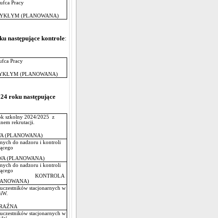
ufca Pracy
WYKŁYM (PLANOWANA)
ku następujące kontrole
:
ufca Pracy
WYKŁYM (PLANOWANA)
24 roku następujące
rok szkolny 2024/2025 z
nem rekrutacji.
A (PLANOWANA)
nych do nadzoru i kontroli
jącego
ardu)
A (PLANOWANA)
nych do nadzoru i kontroli
jącego
 KONTROLA
LANOWANA)
uczestników stacjonarnych w
SiW.
RAŹNA
uczestników stacjonarnych w