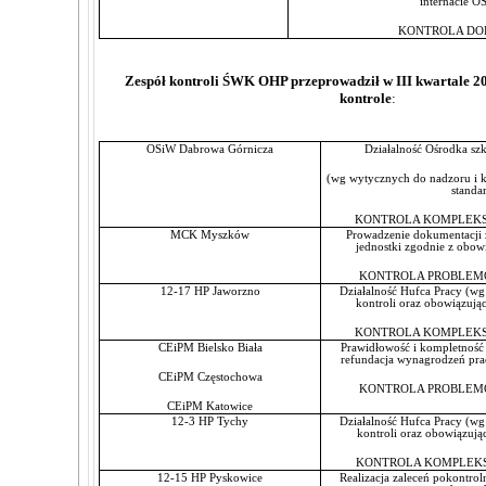
internacie O
KONTROLA DO
Zespół kontroli ŚWK OHP przeprowadził w III kwartale 20
kontrole
:
OSiW Dabrowa Górnicza
Działalność Ośrodka sz
(wg wytycznych do nadzoru i k
standa
KONTROLA KOMPLEKS
MCK Myszków
Prowadzenie dokumentacji z
jednostki zgodnie z obow
KONTROLA PROBLEM
12-17 HP Jaworzno
Działalność Hufca Pracy (wg
kontroli oraz obowią
KONTROLA KOMPLEKS
CEiPM Bielsko Biała
Prawidłowość i kompletność 
refundacja wynagrodzeń pr
CEiPM Częstochowa
KONTROLA PROBLEM
CEiPM Katowice
12-3 HP Tychy
Działalność Hufca Pracy (wg
kontroli oraz obowią
KONTROLA KOMPLEKS
12-15 HP Pyskowice
Realizacja zaleceń pokontrol