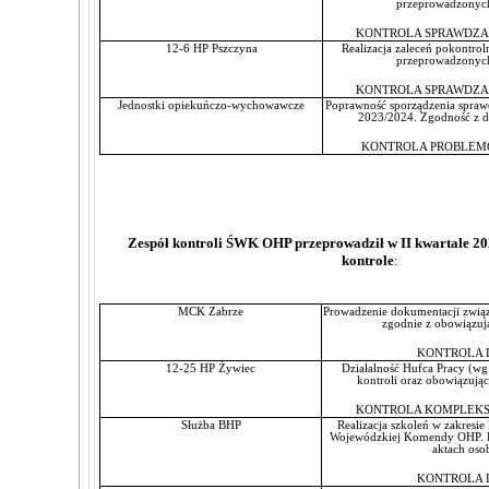
przeprowadzonyc
KONTROLA SPRAWDZA
12-6 HP Pszczyna
Realizacja zaleceń pokontrol
przeprowadzonyc
KONTROLA SPRAWDZA
Jednostki opiekuńczo-wychowawcze
Poprawność sporządzenia spraw
2023/2024. Zgodność z 
KONTROLA PROBLEM
Zespół kontroli ŚWK OHP przeprowadził w II kwartale 20
kontrole
:
MCK Zabrze
Prowadzenie dokumentacji związa
zgodnie z obowiązuj
KONTROLA 
12-25 HP Żywiec
Działalność Hufca Pracy (wg
kontroli oraz obowią
KONTROLA KOMPLEKS
Służba BHP
Realizacja szkoleń w zakresi
Wojewódzkiej Komendy OHP. 
aktach oso
KONTROLA 