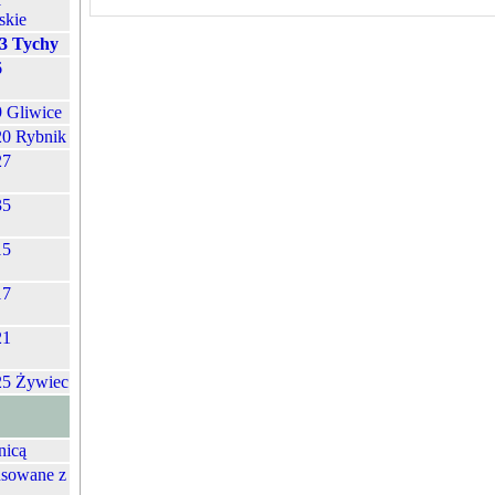
skie
-3 Tychy
6
9 Gliwice
20 Rybnik
27
35
15
17
21
25 Żywiec
nicą
nsowane z