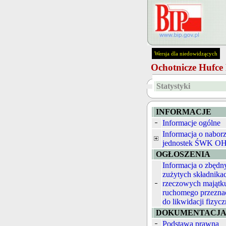
Wersja dla niedowidzących
Ochotnicze Hufc
Statystyki
INFORMACJE
Informacje ogólne
Informacja o nabor
jednostek ŚWK O
OGŁOSZENIA
Informacja o zbędn
zużytych składnika
rzeczowych majątk
ruchomego przezna
do likwidacji fizycz
DOKUMENTACJ
Podstawa prawna