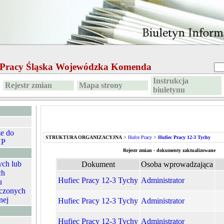
e Pracy Śląska Wojewódzka Komenda
Instrukcja
Rejestr zmian
Mapa strony
biuletynu
ze do
STRUKTURA ORGANIZACYJNA
>
Hufce Pracy
>
Hufiec Pracy 12-3 Tychy
HP
Rejestr zmian - dokumenty zaktualizowane
ych lub
Dokument
Osoba wprowadzająca
ch
Hufiec Pracy 12-3 Tychy
Administrator
u
czonych
nej
Hufiec Pracy 12-3 Tychy
Administrator
A
Hufiec Pracy 12-3 Tychy
Administrator