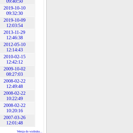
09:40:50
2019-10-10
09:32:30
2019-10-09
12:03:54
2013-11-29
12:46:38
2012-05-10
12:14:43
2010-02-15
12:42:12
2009-10-02
08:27:03
2008-02-22
12:49:48
2008-02-22
10:22:49
2008-02-22
10:20:16
2007-03-26
12:01:48
Wersja do wydruku...