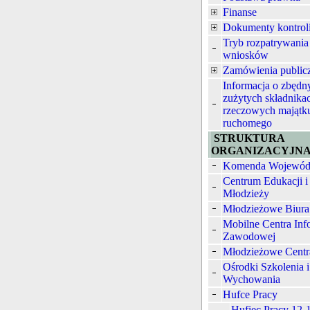
Finanse
Dokumenty kontrol
Tryb rozpatrywania
wniosków
Zamówienia public
Informacja o zbędn
zużytych składnika
rzeczowych majątk
ruchomego
STRUKTURA
ORGANIZACYJN
Komenda Wojewód
Centrum Edukacji i
Młodzieży
Młodzieżowe Biura
Mobilne Centra Inf
Zawodowej
Młodzieżowe Centr
Ośrodki Szkolenia i
Wychowania
Hufce Pracy
Hufiec Pracy 12-